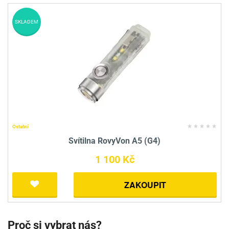
SKLADEM
Ostatní
Svítilna RovyVon A5 (G4)
1 100 Kč
ZAKOUPIT
Proč si vybrat nás?