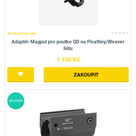
Bipody, stolice a vaky
Adaptér Magpul pro poutko QD na Picattiny/Weaver
lištu
1 150 Kč
ZAKOUPIT
SKLADEM