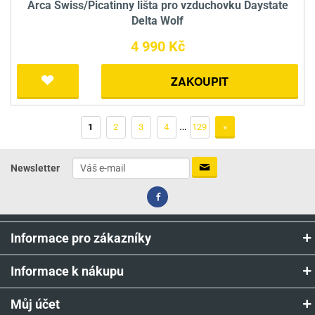
Arca Swiss/Picatinny lišta pro vzduchovku Daystate
Delta Wolf
4 990 Kč
ZAKOUPIT
…
1
2
3
4
129
»
Newsletter
Informace pro zákazníky
Informace k nákupu
Můj účet