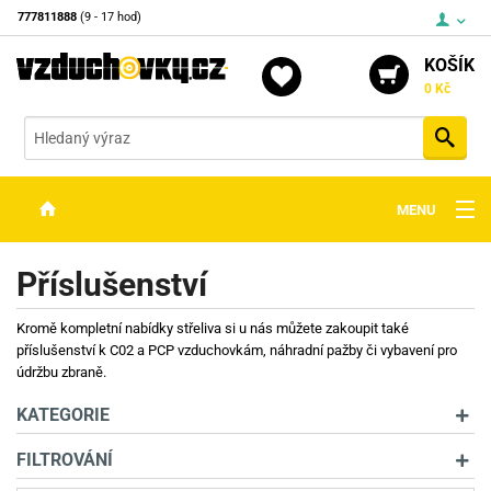
777811888
(9 - 17 hod)
KOŠÍK
0 Kč
Vyh
MENU
ZBRANĚ
Příslušenství
OPTIKA
Kromě kompletní nabídky střeliva si u nás můžete zakoupit také
STŘELIVO
příslušenství k C02 a PCP vzduchovkám, náhradní pažby či vybavení pro
údržbu zbraně.
PŘÍSLUŠENSTVÍ
KATEGORIE
DETEKTORY KOVŮ
FILTROVÁNÍ
KONTAKTY