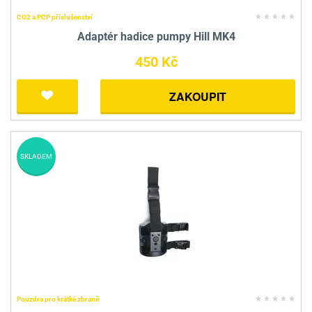
CO2 a PCP příslušenství
Adaptér hadice pumpy Hill MK4
450 Kč
ZAKOUPIT
SKLADEM
Pouzdra pro krátké zbraně