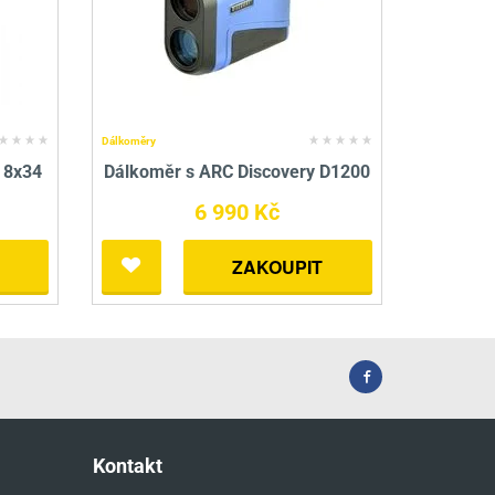
nné prostředky
 Engineering
ny
, stolice a vaky
Dálkoměry
R 8x34
Dálkoměr s ARC Discovery D1200
6 990 Kč
ZAKOUPIT
Kontakt