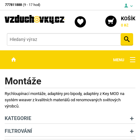
777811888
(9 - 17 hod)
KOŠÍK
0 Kč
Vyh
MENU
ZBRANĚ
Montáže
OPTIKA
Rychloupínací montáže, adaptéry pro bipody, adaptéry z Key MOD na
STŘELIVO
systém weaver z kvalitních materiálů od renomovaných světových
výrobců.
PŘÍSLUŠENSTVÍ
KATEGORIE
DETEKTORY KOVŮ
FILTROVÁNÍ
KONTAKTY