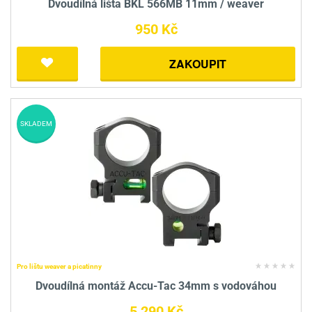
Dvoudílná lišta BKL 566MB 11mm / weaver
950 Kč
ZAKOUPIT
SKLADEM
Pro lištu weaver a picatinny
Dvoudílná montáž Accu-Tac 34mm s vodováhou
5 290 Kč