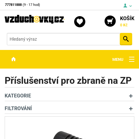
777811888
(9 - 17 hod)
KOŠÍK
0 Kč
Vyh
MENU
ZBRANĚ
Příslušenství pro zbraně na ZP
OPTIKA
KATEGORIE
STŘELIVO
FILTROVÁNÍ
PŘÍSLUŠENSTVÍ
DETEKTORY KOVŮ
KONTAKTY