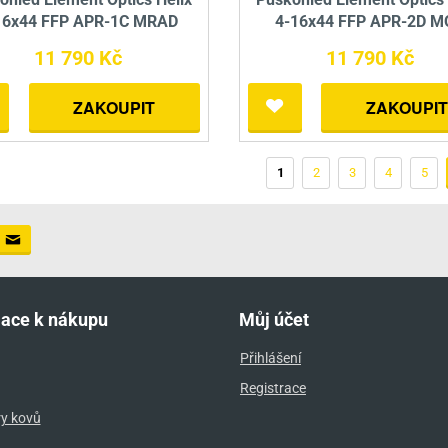
16x44 FFP APR-1C MRAD
4-16x44 FFP APR-2D 
11 790 Kč
11 790 Kč
ZAKOUPIT
ZAKOUPIT
1
2
3
4
5
mace k nákupu
Můj účet
Přihlášení
Registrace
ry kovů