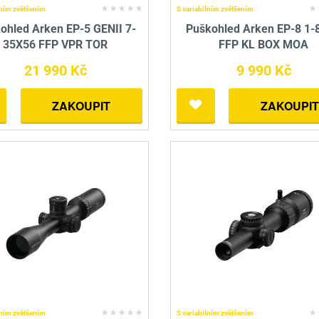
lním zvětšením
S variabilním zvětšením
ohled Arken EP-5 GENII 7-
Puškohled Arken EP-8 1-
35X56 FFP VPR TOR
FFP KL BOX MOA
21 990 Kč
9 990 Kč
ZAKOUPIT
ZAKOUPIT
lním zvětšením
S variabilním zvětšením