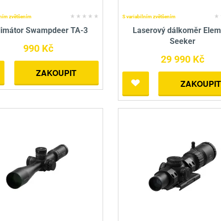
lním zvětšením
S variabilním zvětšením
limátor Swampdeer TA-3
Laserový dálkoměr Elem
Seeker
990 Kč
29 990 Kč
ZAKOUPIT
ZAKOUPIT