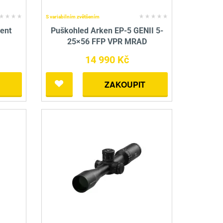
S variabilním zvětšením
ent
Puškohled Arken EP-5 GENII 5-
25×56 FFP VPR MRAD
14 990 Kč
ZAKOUPIT