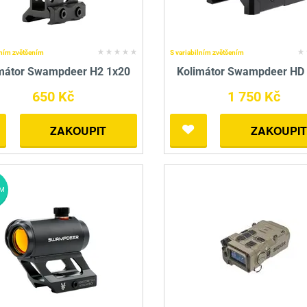
lním zvětšením
S variabilním zvětšením
mátor Swampdeer H2 1x20
Kolimátor Swampdeer HD
650 Kč
1 750 Kč
ZAKOUPIT
ZAKOUPIT
M