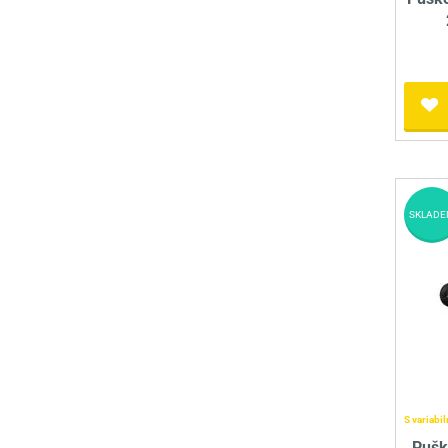
SKLADE
S variabi
Pušk