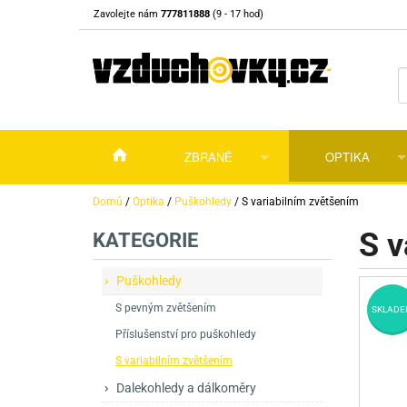
Zavolejte nám
777811888
(9 - 17 hod)
ZBRANĚ
OPTIKA
Vzduchovky
Vzduchovky na C
Puškohledy
Domů
/
Optika
/
Puškohledy
/
S variabilním zvětšením
S v
KATEGORIE
Vzduchové pistole a revolvery
Příslušenství pro 
Příslušenství
Dalekohledy a dál
Plynové pistole a revolvery
Vzduchovky PCP
CO2 pistole
Pistole
Kolimátory, lasery
Puškohledy
S pevným zvětšením
Perkusní zbraně
Vzduchovky pruži
PCP Pistole
Příslušenství
Montáže
SKLADE
Příslušenství pro puškohledy
Zbraně na ZP
Revolvery
Revolvery
Pušky opakovací
Noční vidění a ter
S variabilním zvětšením
Nože
Pružinové pistole
Pušky samonabíje
Nože s pevnou čep
Dalekohledy a dálkoměry