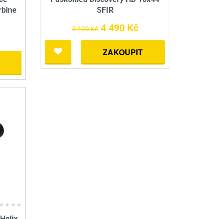
rbine
SFIR
4 490 Kč
5 490 Kč
ZAKOUPIT
Helix