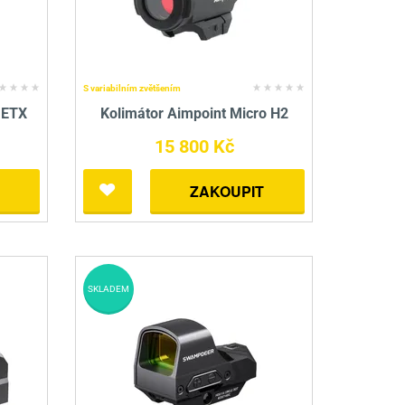
nné prostředky
 Engineering
ny
, stolice a vaky
S variabilním zvětšením
 ETX
Kolimátor Aimpoint Micro H2
15 800 Kč
ZAKOUPIT
SKLADEM