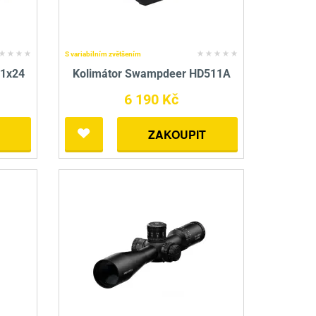
S variabilním zvětšením
 1x24
Kolimátor Swampdeer HD511A
6 190 Kč
ZAKOUPIT