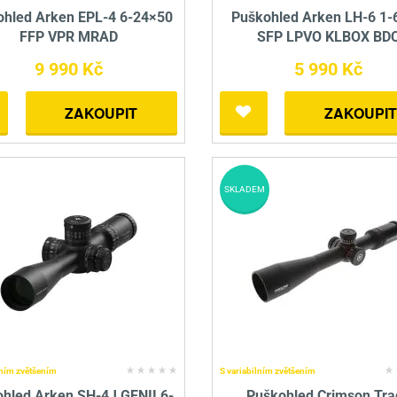
ohled Arken EPL-4 6-24×50
Puškohled Arken LH-6 1-
FFP VPR MRAD
SFP LPVO KLBOX BD
9 990 Kč
5 990 Kč
ZAKOUPIT
ZAKOUPIT
SKLADEM
lním zvětšením
S variabilním zvětšením
hled Arken SH-4J GENII 6-
Puškohled Crimson Tra