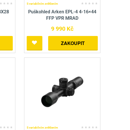
S variabilním zvětšením
8X28
Puškohled Arken EPL-4 4-16×44
FFP VPR MRAD
9 990 Kč
ZAKOUPIT
S variabilním zvětšením