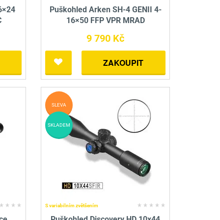
6×24
Puškohled Arken SH-4 GENII 4-
C
16×50 FFP VPR MRAD
9 790 Kč
ZAKOUPIT
SLEVA
SKLADEM
S variabilním zvětšením
ce
Puškohled Discovery HD 10x44