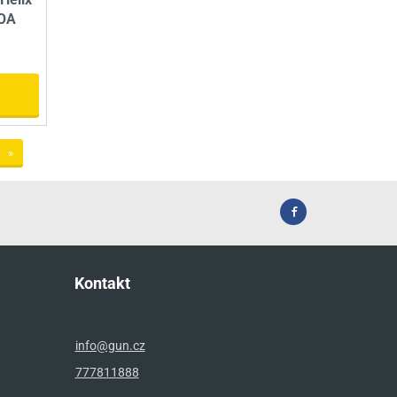
MOA
»
Kontakt
info@gun.cz
777811888