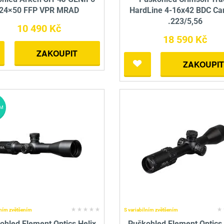
24×50 FFP VPR MRAD
HardLine 4-16x42 BDC Ca
.223/5,56
10 490 Kč
18 590 Kč
ZAKOUPIT
ZAKOUPIT
M
lním zvětšením
S variabilním zvětšením
ohled Element Optics Helix
Puškohled Element Optics 