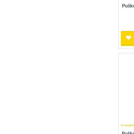
Pušk
S variabi
Puško