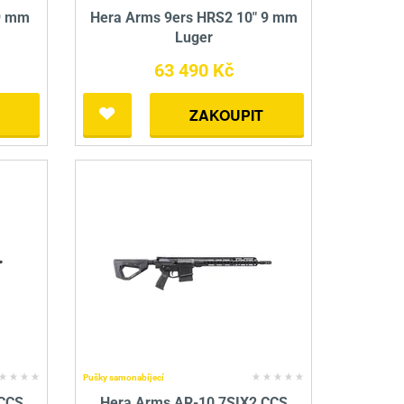
9 mm
Hera Arms 9ers HRS2 10" 9 mm
Luger
63 490 Kč
ZAKOUPIT
Pušky samonabíjecí
 CCS
Hera Arms AR-10 7SIX2 CCS