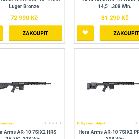
Luger Bronze
14,5" .308 Win.
72 990 Kč
81 290 Kč
ZAKOUPIT
ZAKOUPIT
monabíjecí
Pušky samonabíjecí
a Arms AR-10 7SIX2 HRS
Hera Arms AR-10 7SIX2 PR
16,75" .308 Win.
.308 Win.