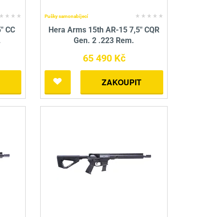
Pušky samonabíjecí
5" CC
Hera Arms 15th AR-15 7,5" CQR
.
Gen. 2 .223 Rem.
65 490 Kč
ZAKOUPIT