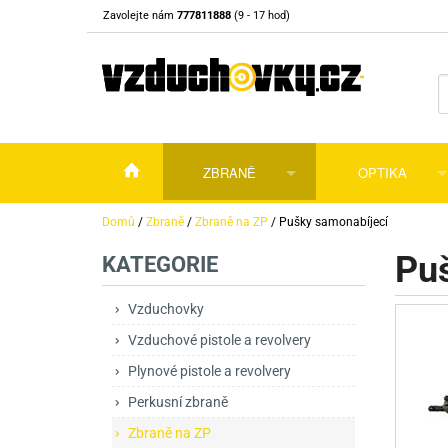
Zavolejte nám
777811888
(9 - 17 hod)
ZBRANĚ
OPTIKA
Vzduchovky
Vzduchovky na C
Puškohledy
Domů
/
Zbraně
/
Zbraně na ZP
/
Pušky samonabíjecí
Pu
KATEGORIE
Vzduchové pistole a revolvery
Příslušenství pro 
Příslušenství
Dalekohledy a dál
Plynové pistole a revolvery
Vzduchovky PCP
CO2 pistole
Pistole
Kolimátory, lasery
Vzduchovky
Vzduchové pistole a revolvery
Perkusní zbraně
Vzduchovky pruži
PCP Pistole
Příslušenství
Montáže
Plynové pistole a revolvery
Zbraně na ZP
Revolvery
Revolvery
Pušky opakovací
Noční vidění a ter
Perkusní zbraně
Nože
Pružinové pistole
Pušky samonabíje
Nože s pevnou čep
Zbraně na ZP