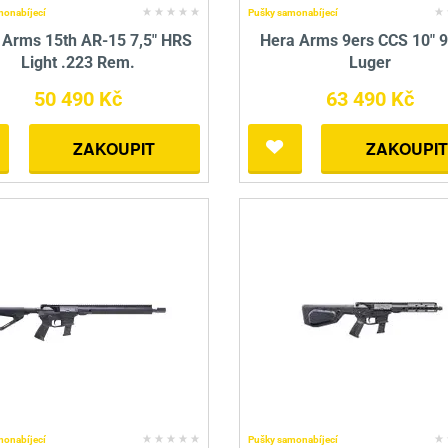
monabíjecí
Pušky samonabíjecí
 Arms 15th AR-15 7,5" HRS
Hera Arms 9ers CCS 10" 
Light .223 Rem.
Luger
50 490 Kč
63 490 Kč
ZAKOUPIT
ZAKOUPIT
monabíjecí
Pušky samonabíjecí