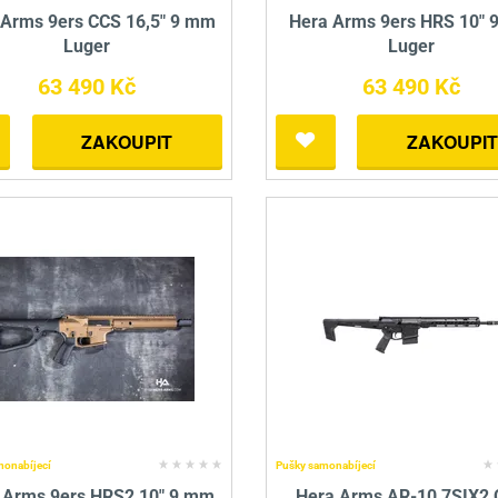
 Arms 9ers CCS 16,5" 9 mm
Hera Arms 9ers HRS 10" 
Luger
Luger
63 490 Kč
63 490 Kč
ZAKOUPIT
ZAKOUPIT
monabíjecí
Pušky samonabíjecí
 Arms 9ers HRS2 10" 9 mm
Hera Arms AR-10 7SIX2