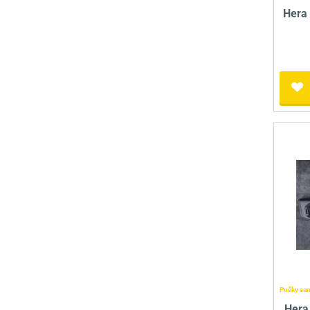
Hera
Pušky sa
Hera