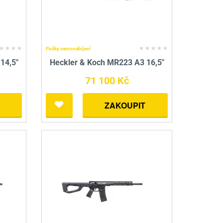
nné prostředky
 Engineering
ny
, stolice a vaky
Pušky samonabíjecí
14,5"
Heckler & Koch MR223 A3 16,5"
71 100 Kč
ZAKOUPIT