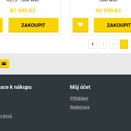
81 490 Kč
90 990 Kč
ZAKOUPIT
ZAKOUPIT
1
2
3
»
mace k nákupu
Můj účet
Přihlášení
Registrace
ry kovů