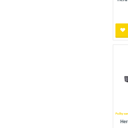
Pušky sa
Her