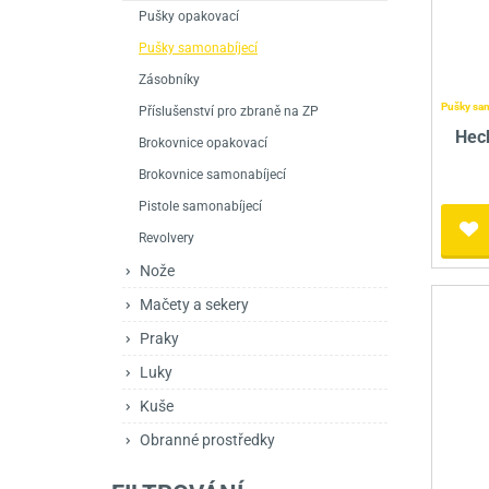
Mačety a sekery
Zásobníky
Zavírací nože
Pušky opakovací
Pušky samonabíjecí
Praky
Příslušenství pro 
Kuchyňské nože
Zásobníky
Luky
Brokovnice opakov
Příslušenství pro 
Pušky sa
Příslušenství pro zbraně na ZP
Hec
Brokovnice opakovací
Kuše
Brokovnice samona
Brokovnice samonabíjecí
Obranné prostředky
Pistole samonabíje
Obranné spreje
Pistole samonabíjecí
Revolvery
Revolvery
Nože
Mačety a sekery
Praky
Luky
Kuše
Obranné prostředky