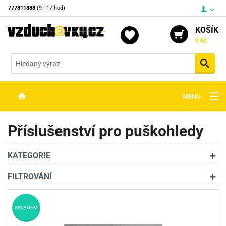
777811888
(9 - 17 hod)
KOŠÍK
0 Kč
Vyh
MENU
ZBRANĚ
Příslušenství pro puškohledy
OPTIKA
KATEGORIE
STŘELIVO
FILTROVÁNÍ
PŘÍSLUŠENSTVÍ
DETEKTORY KOVŮ
SKLADEM
KONTAKTY