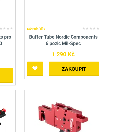
nné prostředky
 Engineering
ny
, stolice a vaky
Náhradní díly
s pro
Buffer Tube Nordic Components
0
6 pozic Mil-Spec
1 290 Kč
ZAKOUPIT