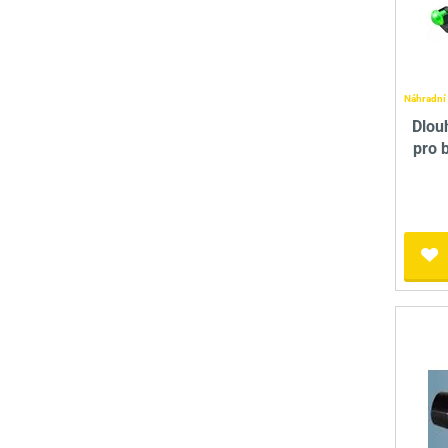
Náhradní 
Dlou
pro b