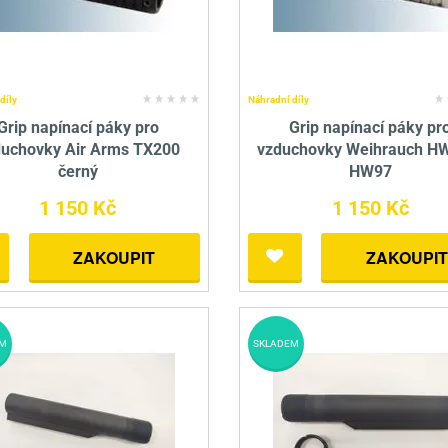
díly
Náhradní díly
Grip napínací páky pro
Grip napínací páky pr
duchovky Air Arms TX200
vzduchovky Weihrauch H
černý
HW97
1 150 Kč
1 150 Kč
ZAKOUPIT
ZAKOUPIT
M
SKLADEM