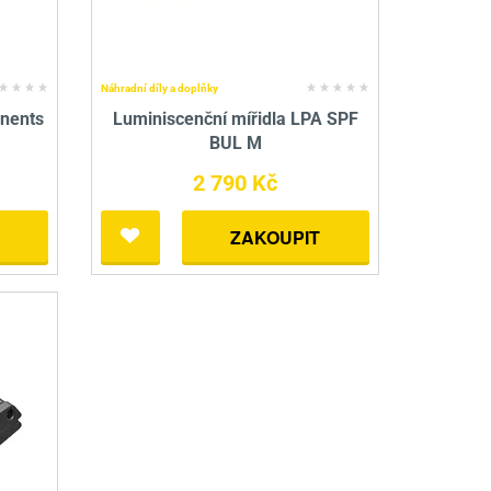
Náhradní díly a doplňky
nents
Luminiscenční mířidla LPA SPF
BUL M
2 790 Kč
ZAKOUPIT