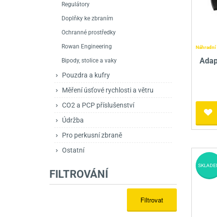
Regulátory
Mačety a sekery
Zásobníky
Zavírací nože
Doplňky ke zbraním
Praky
Příslušenství pro 
Kuchyňské nože
Ochranné prostředky
Luky
Brokovnice opakov
Příslušenství pro 
Rowan Engineering
Náhradní 
Adap
Bipody, stolice a vaky
Kuše
Brokovnice samona
Pouzdra a kufry
Obranné prostředky
Pistole samonabíje
Obranné spreje
Měření úsťové rychlosti a větru
Revolvery
CO2 a PCP příslušenství
Údržba
Pro perkusní zbraně
Ostatní
SKLADE
FILTROVÁNÍ
Filtrovat