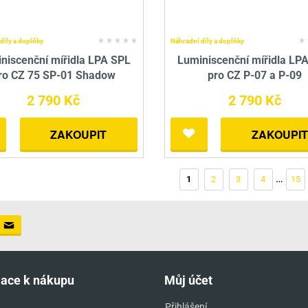
díly a doplňky
Náhradní díly a doplňky
niscenční mířidla LPA SPL
Luminiscenční mířidla LP
ro CZ 75 SP-01 Shadow
pro CZ P-07 a P-09
2 790 Kč
2 790 Kč
ZAKOUPIT
ZAKOUPIT
…
1
2
3
4
15
mace k nákupu
Můj účet
Přihlášení