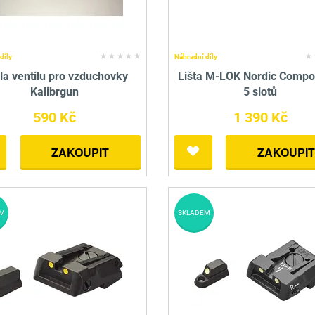
díly
Náhradní díly
la ventilu pro vzduchovky
Lišta M-LOK Nordic Compo
Kalibrgun
5 slotů
590 Kč
1 390 Kč
ZAKOUPIT
ZAKOUPIT
M
SKLADEM