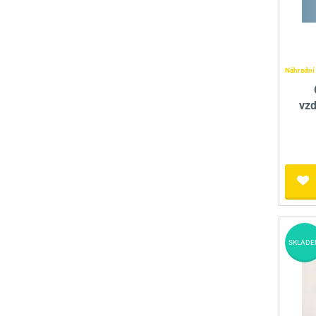
Náhradní 
vz
SKLADE