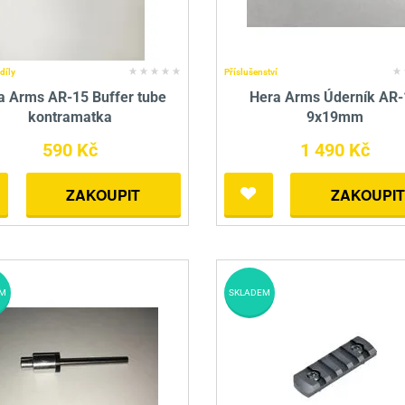
díly
Příslušenství
a Arms AR-15 Buffer tube
Hera Arms Úderník AR-
kontramatka
9x19mm
590 Kč
1 490 Kč
ZAKOUPIT
ZAKOUPIT
M
SKLADEM