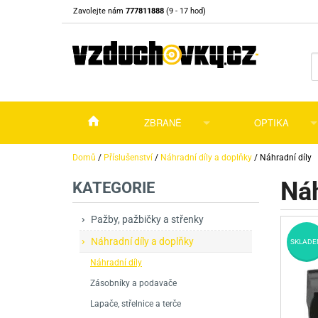
Zavolejte nám
777811888
(9 - 17 hod)
ZBRANĚ
OPTIKA
Vzduchovky
Vzduchovky na C
Puškohledy
Domů
/
Příslušenství
/
Náhradní díly a doplňky
/
Náhradní díly
Náh
KATEGORIE
Vzduchové pistole a revolvery
Příslušenství pro 
Příslušenství
Dalekohledy a dál
Plynové pistole a revolvery
Vzduchovky PCP
CO2 pistole
Pistole
Kolimátory, lasery
Pažby, pažbičky a střenky
Náhradní díly a doplňky
Perkusní zbraně
Vzduchovky pruži
PCP Pistole
Příslušenství
Montáže
SKLADE
Náhradní díly
Zbraně na ZP
Revolvery
Revolvery
Pušky opakovací
Noční vidění a ter
Zásobníky a podavače
Nože
Pružinové pistole
Pušky samonabíje
Nože s pevnou čep
Lapače, střelnice a terče