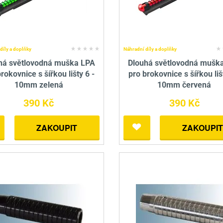
díly a doplňky
Náhradní díly a doplňky
há světlovodná muška LPA
Dlouhá světlovodná mušk
rokovnice s šířkou lišty 6 -
pro brokovnice s šířkou liš
10mm zelená
10mm červená
390 Kč
390 Kč
ZAKOUPIT
ZAKOUPIT