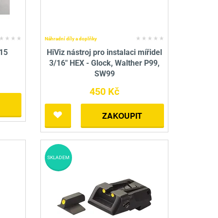
Náhradní díly a doplňky
15
HiViz nástroj pro instalaci mířidel
3/16" HEX - Glock, Walther P99,
SW99
450 Kč
ZAKOUPIT
SKLADEM