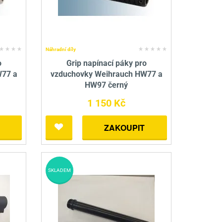
Náhradní díly
o
Grip napínací páky pro
W77 a
vzduchovky Weihrauch HW77 a
HW97 černý
1 150 Kč
ZAKOUPIT
SKLADEM