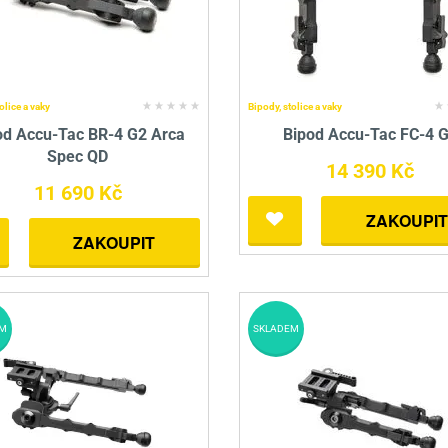
olice a vaky
Bipody, stolice a vaky
od Accu-Tac BR-4 G2 Arca
Bipod Accu-Tac FC-4 
Spec QD
14 390 Kč
11 690 Kč
ZAKOUPIT
ZAKOUPIT
M
SKLADEM