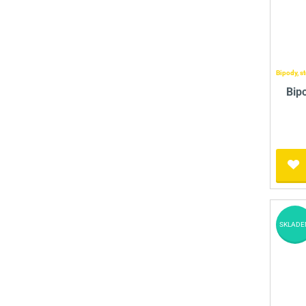
Bipody, st
Bip
SKLADE