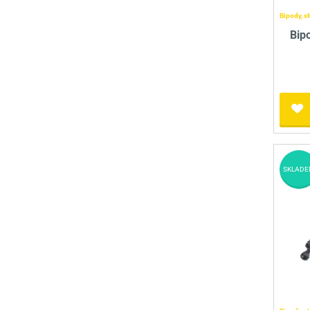
Bipody, st
Bip
SKLADE