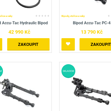
olice a vaky
Bipody, stolice a vaky
d Accu-Tac Hydraulic Bipod
Bipod Accu-Tac PC-4
42 990 Kč
13 790 Kč
ZAKOUPIT
ZAKOUPIT
M
SKLADEM