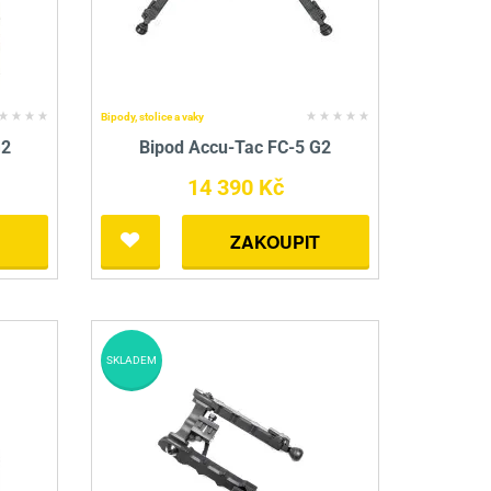
Bipody, stolice a vaky
G2
Bipod Accu-Tac FC-5 G2
14 390 Kč
ZAKOUPIT
SKLADEM