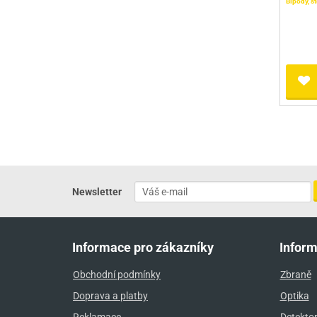
Bipody, st
Newsletter
Informace pro zákazníky
Infor
Obchodní podmínky
Zbraně
Doprava a platby
Optika
Reklamace
Detekto