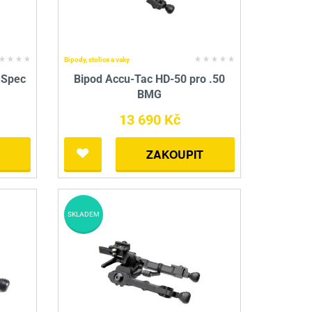
Bipody, stolice a vaky
 Spec
Bipod Accu-Tac HD-50 pro .50
BMG
13 690 Kč
ZAKOUPIT
SKLADEM