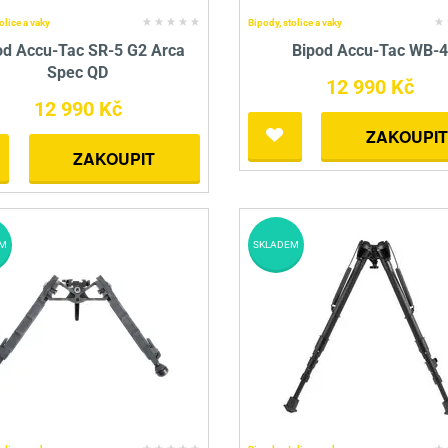
olice a vaky
Bipody, stolice a vaky
od Accu-Tac SR-5 G2 Arca
Bipod Accu-Tac WB-
Spec QD
12 990 Kč
12 990 Kč
ZAKOUPIT
ZAKOUPIT
M
SKLADEM