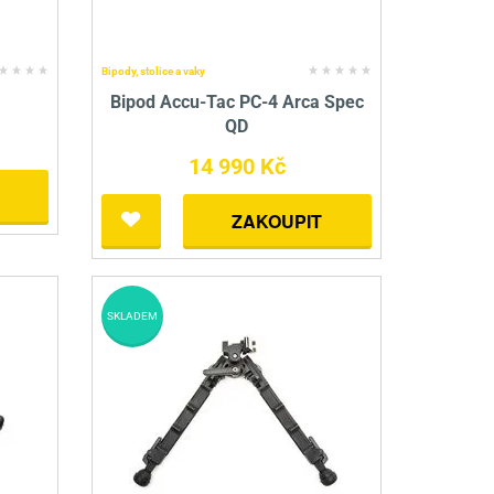
Bipody, stolice a vaky
Bipod Accu-Tac PC-4 Arca Spec
QD
14 990 Kč
ZAKOUPIT
SKLADEM