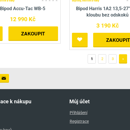
olice a vaky
Bipody, stolice a vaky
Bipod Accu-Tac WB-5
Bipod Harris 1A2 13,5-27
kloubu bez odskoků
12 990 Kč
3 190 Kč
ZAKOUPIT
ZAKOUPIT
1
2
3
»
mace k nákupu
Můj účet
Přihlášení
Registrace
ry kovů