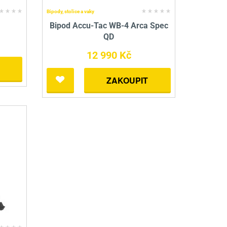
Bipody, stolice a vaky
4
Bipod Accu-Tac WB-4 Arca Spec
QD
12 990 Kč
ZAKOUPIT