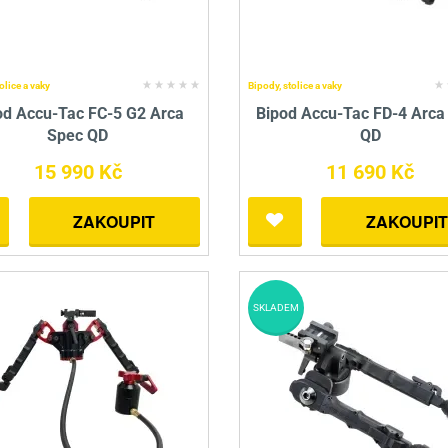
olice a vaky
Bipody, stolice a vaky
od Accu-Tac FC-5 G2 Arca
Bipod Accu-Tac FD-4 Arca
Spec QD
QD
15 990 Kč
11 690 Kč
ZAKOUPIT
ZAKOUPIT
SKLADEM