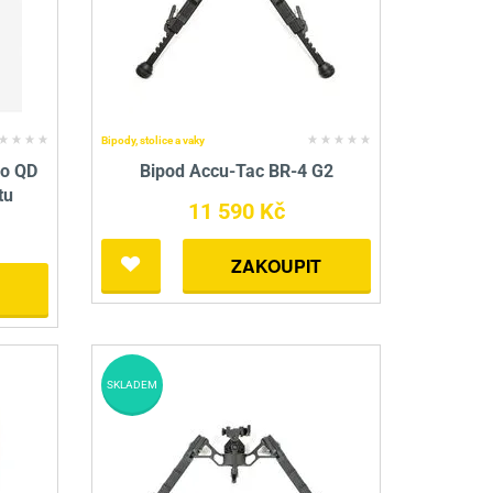
nné prostředky
 Engineering
ny
, stolice a vaky
Bipody, stolice a vaky
ko QD
Bipod Accu-Tac BR-4 G2
tu
11 590 Kč
ZAKOUPIT
SKLADEM