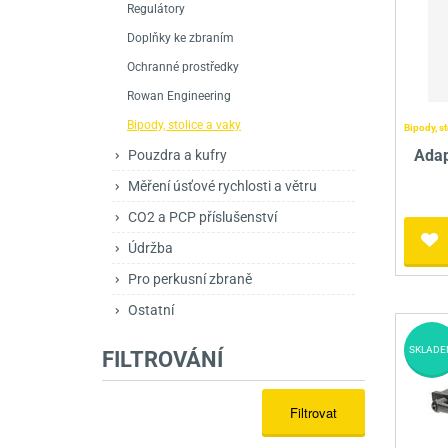
Regulátory
Mačety a sekery
Zásobníky
Zavírací nože
Doplňky ke zbraním
Praky
Příslušenství pro 
Kuchyňské nože
Ochranné prostředky
Luky
Brokovnice opakov
Příslušenství pro 
Rowan Engineering
Bipody, stolice a vaky
Bipody, st
Kuše
Brokovnice samona
Adap
Pouzdra a kufry
Obranné prostředky
Pistole samonabíje
Obranné spreje
Měření úsťové rychlosti a větru
Revolvery
CO2 a PCP příslušenství
Údržba
Pro perkusní zbraně
Ostatní
SKLADE
FILTROVÁNÍ
Filtrovat