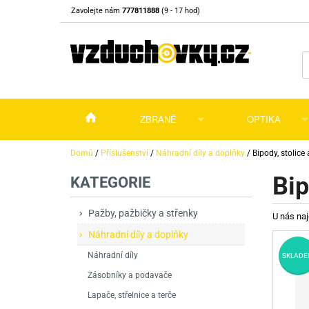
Zavolejte nám
777811888
(9 - 17 hod)
ZBRANĚ
OPTIKA
Vzduchovky
Vzduchovky na C
Puškohledy
Domů
/
Příslušenství
/
Náhradní díly a doplňky
/
Bipody, stolice
Bip
KATEGORIE
Vzduchové pistole a revolvery
Příslušenství pro 
Příslušenství
Dalekohledy a dál
Plynové pistole a revolvery
Vzduchovky PCP
CO2 pistole
Pistole
Kolimátory, lasery
Pažby, pažbičky a střenky
U nás naj
Náhradní díly a doplňky
Perkusní zbraně
Vzduchovky pruži
PCP Pistole
Příslušenství
Montáže
Náhradní díly
SKLADE
Zbraně na ZP
Revolvery
Revolvery
Pušky opakovací
Noční vidění a ter
Zásobníky a podavače
Nože
Pružinové pistole
Pušky samonabíje
Nože s pevnou čep
Lapače, střelnice a terče