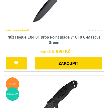
Nože s pevnou čepelí
Nůž Hogue EX-F01 Drop Point Blade 7" G10 G-Mascus
Green
5 990 Kč
8 990 Kč
ZAKOUPIT
SLEVA
SKLADEM