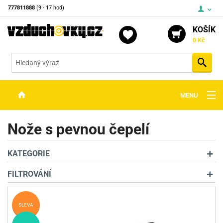
777811888
(9 - 17 hod)
KOŠÍK
0 Kč
Vyh
MENU
ZBRANĚ
Nože s pevnou čepelí
OPTIKA
KATEGORIE
STŘELIVO
FILTROVÁNÍ
PŘÍSLUŠENSTVÍ
DETEKTORY KOVŮ
SLEVA
KONTAKTY