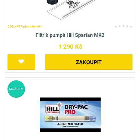
CO2 a PCP příslušenství
Filtr k pumpě Hill Spartan MK2
1 290 Kč
ZAKOUPIT
SKLADEM