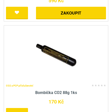
590 Kč
ZAKOUPIT
CO2 a PCP příslušenství
Bombička CO2 88g 1ks
170 Kč