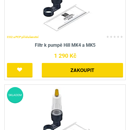
CO2 a PCP příslušenství
Filtr k pumpě Hill MK4 a MK5
1 290 Kč
ZAKOUPIT
SKLADEM