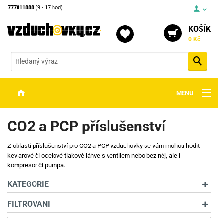
777811888
(9 - 17 hod)
KOŠÍK
0 Kč
Vyh
MENU
ZBRANĚ
CO2 a PCP příslušenství
OPTIKA
Z oblasti příslušenství pro CO2 a PCP vzduchovky se vám mohou hodit
STŘELIVO
kevlarové či ocelové tlakové láhve s ventilem nebo bez něj, ale i
kompresor či pumpa.
PŘÍSLUŠENSTVÍ
KATEGORIE
DETEKTORY KOVŮ
FILTROVÁNÍ
KONTAKTY