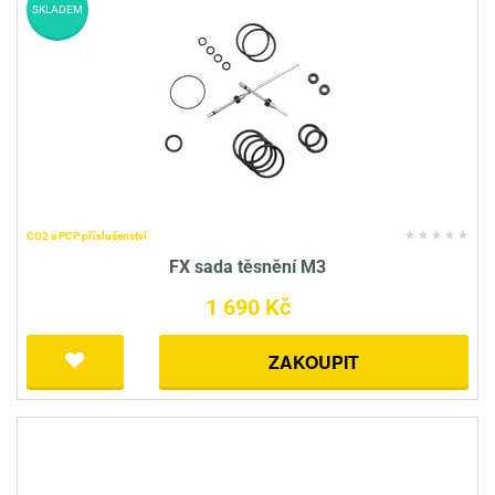
SKLADEM
CO2 a PCP příslušenství
FX sada těsnění M3
1 690 Kč
ZAKOUPIT