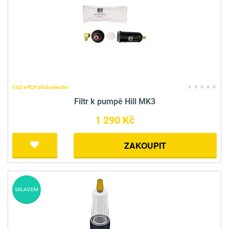
CO2 a PCP příslušenství
Filtr k pumpě Hill MK3
1 290 Kč
ZAKOUPIT
SKLADEM