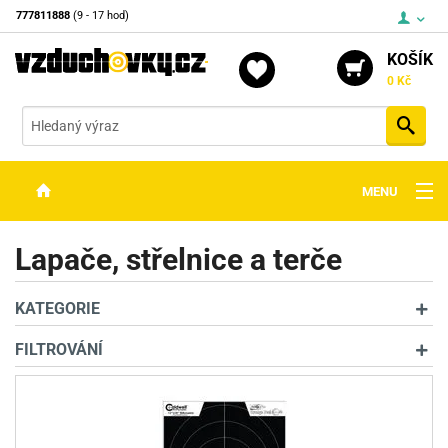
777811888
(9 - 17 hod)
KOŠÍK
0 Kč
Vyh
MENU
ZBRANĚ
Lapače, střelnice a terče
OPTIKA
KATEGORIE
STŘELIVO
FILTROVÁNÍ
PŘÍSLUŠENSTVÍ
DETEKTORY KOVŮ
KONTAKTY