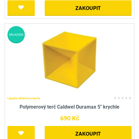
ZAKOUPIT
SKLADEM
Lapače, střelnice a terče
Polymerový terč Caldwel Duramax 5" krychle
690 Kč
ZAKOUPIT