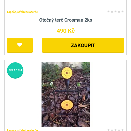
Lapače, střelnice a terče
Otočný terč Crosman 2ks
490 Kč
ZAKOUPIT
SKLADEM
Lapače, střelnice a terče