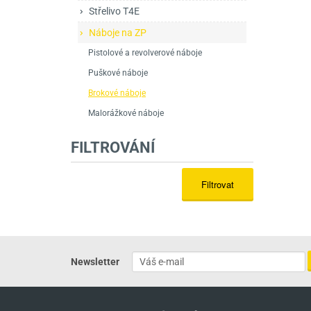
Mačety a sekery
Zásobníky
Zavírací nože
Střelivo T4E
Náboje na ZP
Praky
Příslušenství pro 
Kuchyňské nože
Pistolové a revolverové náboje
Luky
Brokovnice opakov
Příslušenství pro 
Puškové náboje
Kuše
Brokovnice samona
Brokové náboje
Malorážkové náboje
Obranné prostředky
Pistole samonabíje
Obranné spreje
FILTROVÁNÍ
Revolvery
Filtrovat
Newsletter