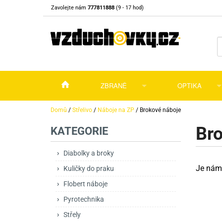
Zavolejte nám
777811888
(9 - 17 hod)
ZBRANĚ
OPTIKA
Vzduchovky
Vzduchovky na C
Puškohledy
Domů
/
Střelivo
/
Náboje na ZP
/
Brokové náboje
Bro
KATEGORIE
Vzduchové pistole a revolvery
Příslušenství pro 
Příslušenství
Dalekohledy a dál
Plynové pistole a revolvery
Vzduchovky PCP
CO2 pistole
Pistole
Kolimátory, lasery
Diabolky a broky
Je nám 
Kuličky do praku
Perkusní zbraně
Vzduchovky pruži
PCP Pistole
Příslušenství
Montáže
Flobert náboje
Zbraně na ZP
Revolvery
Revolvery
Pušky opakovací
Noční vidění a ter
Pyrotechnika
Nože
Pružinové pistole
Pušky samonabíje
Nože s pevnou čep
Střely