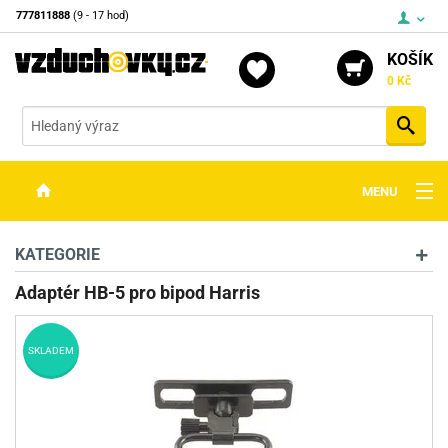
777811888
(9 - 17 hod)
KOŠÍK
0 Kč
Vyh
MENU
ZBRANĚ
KATEGORIE
OPTIKA
Adaptér HB-5 pro bipod Harris
STŘELIVO
SKLADEM
PŘÍSLUŠENSTVÍ
DETEKTORY KOVŮ
KONTAKTY