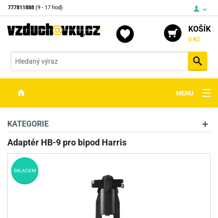
777811888
(9 - 17 hod)
KOŠÍK
0 Kč
Vyh
MENU
ZBRANĚ
KATEGORIE
OPTIKA
Adaptér HB-9 pro bipod Harris
STŘELIVO
SKLADEM
PŘÍSLUŠENSTVÍ
DETEKTORY KOVŮ
KONTAKTY