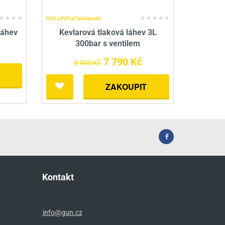
CO2 a PCP příslušenství
láhev
Kevlarová tlaková láhev 3L
300bar s ventilem
7 790 Kč
8 490 Kč
ZAKOUPIT
Kontakt
info@gun.cz