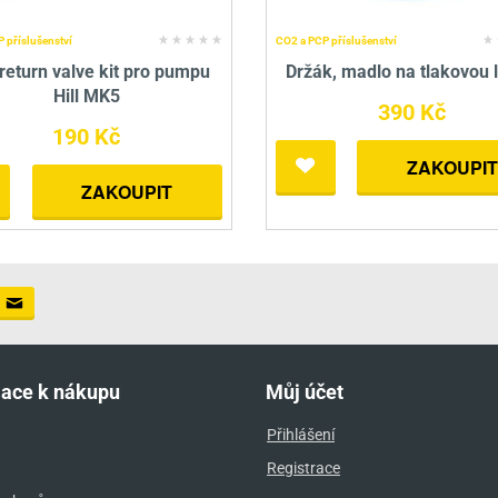
 příslušenství
CO2 a PCP příslušenství
return valve kit pro pumpu
Držák, madlo na tlakovou 
Hill MK5
390 Kč
190 Kč
ZAKOUPIT
ZAKOUPIT
mace k nákupu
Můj účet
Přihlášení
Registrace