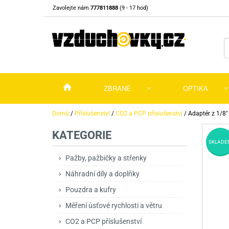
Zavolejte nám
777811888
(9 - 17 hod)
ZBRANĚ
OPTIKA
Vzduchovky
Vzduchovky na C
Puškohledy
Domů
/
Příslušenství
/
CO2 a PCP příslušenství
/
Adaptér z 1/8"
KATEGORIE
Vzduchové pistole a revolvery
Příslušenství pro 
Příslušenství
Dalekohledy a dál
SKLADE
Plynové pistole a revolvery
Vzduchovky PCP
CO2 pistole
Pistole
Kolimátory, lasery
Pažby, pažbičky a střenky
Náhradní díly a doplňky
Perkusní zbraně
Vzduchovky pruži
PCP Pistole
Příslušenství
Montáže
Pouzdra a kufry
Zbraně na ZP
Revolvery
Revolvery
Pušky opakovací
Noční vidění a ter
Měření úsťové rychlosti a větru
Nože
Pružinové pistole
Pušky samonabíje
Nože s pevnou čep
CO2 a PCP příslušenství