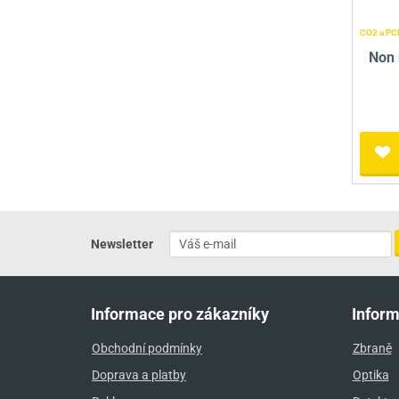
CO2 a PCP
Non 
Newsletter
Informace pro zákazníky
Infor
Obchodní podmínky
Zbraně
Doprava a platby
Optika