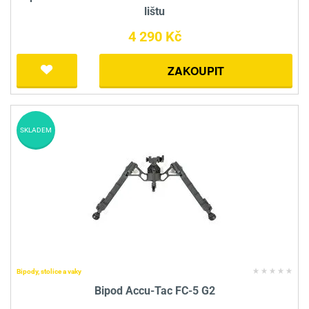
lištu
4 290 Kč
ZAKOUPIT
SKLADEM
Bipody, stolice a vaky
Bipod Accu-Tac FC-5 G2