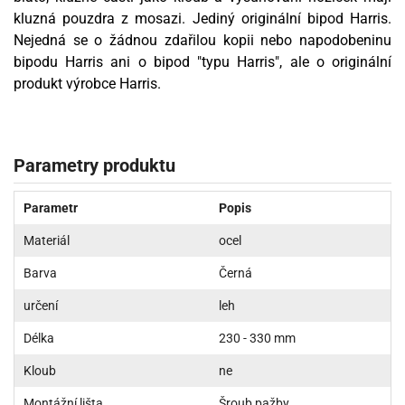
kluzná pouzdra z mosazi. Jediný originální bipod Harris.
Nejedná se o žádnou zdařilou kopii nebo napodobeninu
bipodu Harris ani o bipod "typu Harris", ale o originální
produkt výrobce Harris.
Parametry produktu
Parametr
Popis
Materiál
ocel
Barva
Černá
určení
leh
Délka
230 - 330 mm
Kloub
ne
Montážní lišta
Šroub pažby