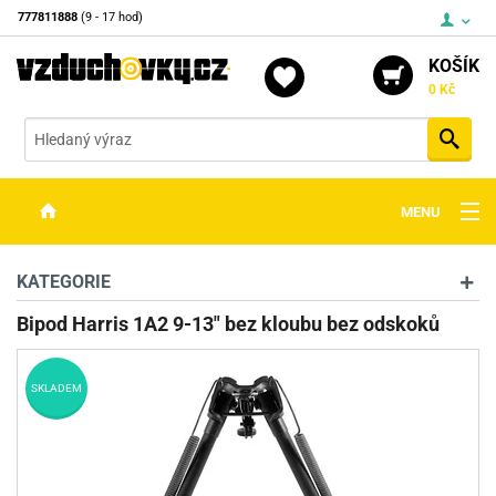
777811888
(9 - 17 hod)
KOŠÍK
0 Kč
Vyh
MENU
ZBRANĚ
KATEGORIE
OPTIKA
Bipod Harris 1A2 9-13" bez kloubu bez odskoků
STŘELIVO
SKLADEM
PŘÍSLUŠENSTVÍ
DETEKTORY KOVŮ
KONTAKTY