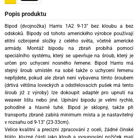
Popis produktu
Bipod (dvojnožka) Harris 1A2 9-13" bez kloubu a bez
odskoků. Bipody od tohoto amerického výrobce používají
elitní ozbrojené složky z celého světa, včetně americké
armády. Montáž bipodu na zbraň probíhá pomocí
speciálního systému, který se upevňuje na šroub, který je
určen pro uchycení nosného řemene. Bipod Harris má
stejný šroub umístěn na sobě takže o uchycení řemenu
nepřijdete, pokud ale zbraň není vybavena tímto šroubem
(drtivá většina loveckých a odstřelovacích pušek má tento
šroub již z výroby) lze dokoupit adaptér pro upnutí na
weawer lištu nebo jiné. Upínání bipodu je velmi rychlé,
pohodlné a hlavně tuhé. Bipod je sklopný, takže při
transportu zbraně zabírá minimum místa a je nastavitelný
v rozsahu od 9-13" (23-33cm).
Velice kvalitní a precizní zpracování z oceli, žádné čínské
bláto, kluzné části jako kloub a vysunování nožiček mají