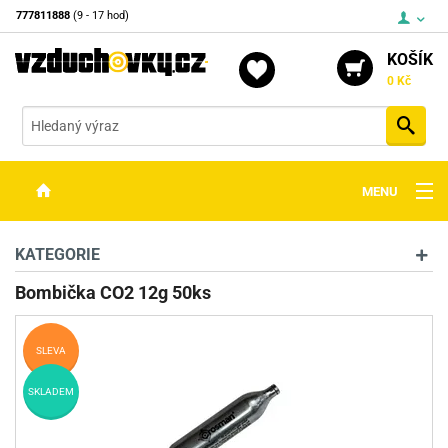
777811888
(9 - 17 hod)
KOŠÍK
0 Kč
Vyh
MENU
ZBRANĚ
KATEGORIE
OPTIKA
Bombička CO2 12g 50ks
STŘELIVO
SLEVA
PŘÍSLUŠENSTVÍ
SKLADEM
DETEKTORY KOVŮ
KONTAKTY