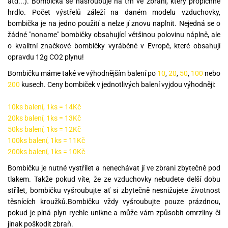
atd...). Bombička se našroubuje na trn ve zbrani, který propíchne
hrdlo. Počet výstřelů záleží na daném modelu vzduchovky,
bombička je na jedno použití a nelze jí znovu naplnit. Nejedná se o
žádné "noname" bombičky obsahující většinou polovinu náplně, ale
o kvalitní značkové bombičky vyráběné v Evropě, které obsahují
opravdu 12g CO2 plynu!
Bombičku máme také ve výhodnějším balení po
10
,
20
,
50
,
100
nebo
200
kusech. Ceny bombiček v jednotlivých balení vyjdou výhodněji:
10ks balení, 1ks = 14Kč
20ks balení, 1ks = 13Kč
50ks balení, 1ks = 12Kč
100ks balení, 1ks = 11Kč
200ks balení, 1ks = 10Kč
Bombičku je nutné vystřílet a nenechávat jí ve zbrani zbytečně pod
tlakem. Takže pokud víte, že ze vzduchovky nebudete delší dobu
střílet, bombičku vyšroubujte ať si zbytečně nesnižujete životnost
těsnících kroužků.Bombičku vždy vyšroubujte pouze prázdnou,
pokud je plná plyn rychle unikne a může vám způsobit omrzliny či
jinak poškodit zbraň.