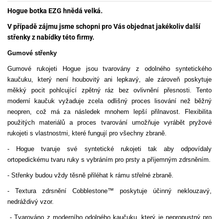
Hogue botka EZG hnědá velká.
V případě zájmu jsme schopni pro Vás objednat jakékoliv další
střenky z nabídky této firmy.
Gumové střenky
Gumové rukojeti Hogue jsou tvarovány z odolného syntetického
kaučuku, který není houbovitý ani lepkavý, ale zároveň poskytuje
měkký pocit pohlcující zpětný ráz bez ovlivnění přesnosti. Tento
moderní kaučuk vyžaduje zcela odlišný proces lisování než běžný
neopren, což má za následek mnohem lepší přilnavost. Flexibilita
použitých materiálů a proces tvarování umožňuje vyrábět pryžové
rukojeti s vlastnostmi, které fungují pro všechny zbraně.
- Hogue tvaruje své syntetické rukojeti tak aby odpovídaly
ortopedickému tvaru ruky s vybráním pro prsty a příjemným zdrsněním.
- Střenky budou vždy těsně přiléhat k rámu střelné zbraně.
- Textura zdrsnění Cobblestone™ poskytuje účinný neklouzavý,
nedráždivý vzor.
- Tvarováno z moderního odolného kaučuku, který je nepropustný pro