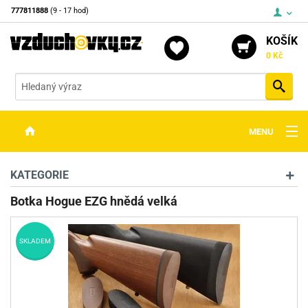
777811888
(9 - 17 hod)
KOŠÍK
0 Kč
Vyh
MENU
ZBRANĚ
KATEGORIE
OPTIKA
Botka Hogue EZG hnědá velká
STŘELIVO
SKLADEM
PŘÍSLUŠENSTVÍ
DETEKTORY KOVŮ
KONTAKTY