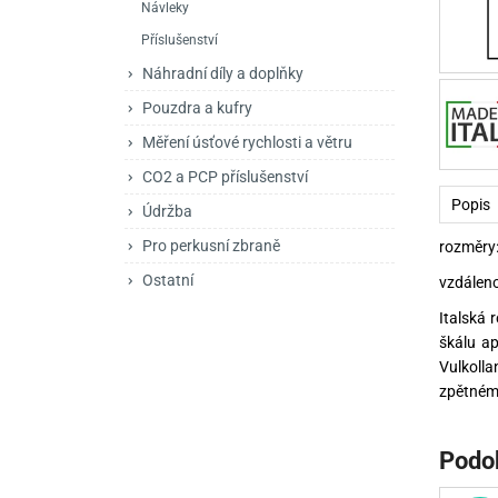
Návleky
Mačety a sekery
Zásobníky
Zavírací nože
Příslušenství
Praky
Příslušenství pro 
Kuchyňské nože
Náhradní díly a doplňky
Luky
Brokovnice opakov
Příslušenství pro 
Pouzdra a kufry
Měření úsťové rychlosti a větru
Kuše
Brokovnice samona
CO2 a PCP příslušenství
Obranné prostředky
Pistole samonabíje
Obranné spreje
Popis
Údržba
Revolvery
Pro perkusní zbraně
rozměry:
Ostatní
vzdáleno
Italská 
škálu ap
Vulkolla
zpětnému
Podo