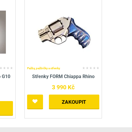
Pažby, pažbičky a střenky
o G10
Střenky FORM Chiappa Rhino
3 990 Kč
ZAKOUPIT