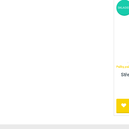
SKLADE
Pažby, pa
Stř