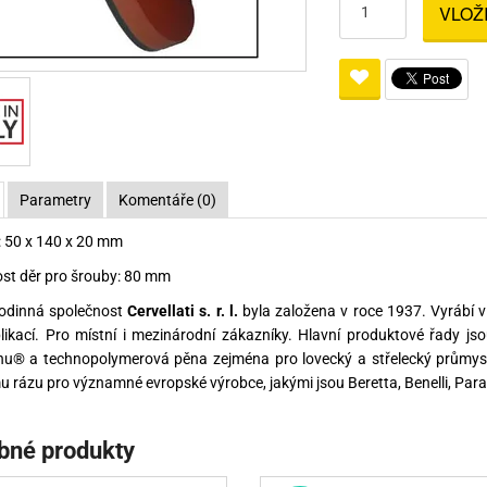
VLOŽ
Pro lištu weaver a picatinny
Náboje na ZP
Pistolové a revolverové náboje
Pro perkusní zbraně
Ochra
zbraně na ZP
Adaptéry
Puškové náboje
Ostatní
Rowan
Svítil
ací
nože
Pro lištu 15 - 17 mm
Brokové náboje
Bipody
bíjecí
Malorážkové náboje
cí
Parametry
Komentáře (0)
 50 x 140 x 20 mm
st děr pro šrouby: 80 mm
rodinná společnost
Cervellati s. r. l.
byla založena v roce 1937. Vyrábí v
likací. Pro místní i mezinárodní zákazníky. Hlavní produktové řady jso
nu® a technopolymerová pěna zejména pro lovecký a střelecký průmysl.
 rázu pro významné evropské výrobce, jakými jsou Beretta, Benelli, Para
bné produkty