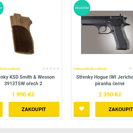
M
SKLADEM
žbičky a střenky
Pažby, pažbičky a střenky
enky KSD Smith & Wesson
Střenky Hogue IWI Jerich
3913TSW ořech 2
piranha černé
1 990 Kč
2 390 Kč
ZAKOUPIT
ZAKOUPIT