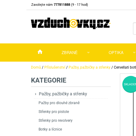
Zavolejte nám
777811888
(9 - 17 hod)
ZBRANĚ
OPTIKA
Vzduchovky
Vzduchovky na C
Puškohledy
Domů
/
Příslušenství
/
Pažby, pažbičky a střenky
/
Cervellati bo
KATEGORIE
Vzduchové pistole a revolvery
Příslušenství pro 
Příslušenství
Dalekohledy a dál
SKLADE
Plynové pistole a revolvery
Vzduchovky PCP
CO2 pistole
Pistole
Kolimátory, lasery
Pažby, pažbičky a střenky
Pažby pro dlouhé zbraně
Perkusní zbraně
Vzduchovky pruži
PCP Pistole
Příslušenství
Montáže
Střenky pro pistole
Zbraně na ZP
Revolvery
Revolvery
Pušky opakovací
Noční vidění a ter
Střenky pro revolvery
Nože
Pružinové pistole
Pušky samonabíje
Nože s pevnou čep
Botky a lícnice