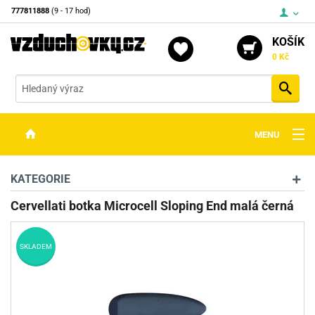
777811888
(9 - 17 hod)
KOŠÍK
0 Kč
Vyh
MENU
ZBRANĚ
KATEGORIE
OPTIKA
Cervellati botka Microcell Sloping End malá černá
STŘELIVO
SKLADEM
PŘÍSLUŠENSTVÍ
DETEKTORY KOVŮ
KONTAKTY