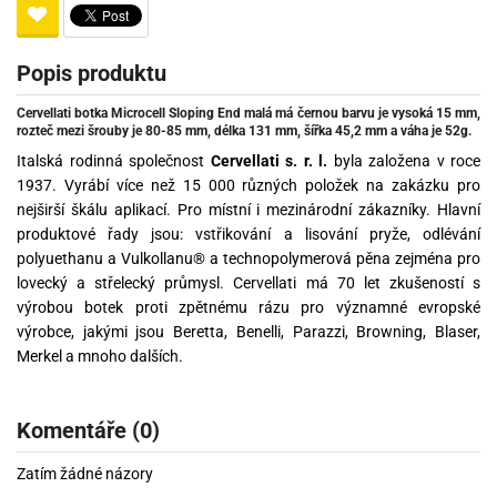
Popis produktu
Cervellati botka Microcell Sloping End malá má černou barvu je vysoká 15 mm,
rozteč mezi šrouby je 80-85 mm, délka 131 mm, šířka 45,2 mm a váha je 52g.
Italská rodinná společnost
Cervellati s. r. l.
byla založena v roce
1937. Vyrábí více než 15 000 různých položek na zakázku pro
nejširší škálu aplikací. Pro místní i mezinárodní zákazníky. Hlavní
produktové řady jsou: vstřikování a lisování pryže, odlévání
polyuethanu a Vulkollanu® a technopolymerová pěna zejména pro
lovecký a střelecký průmysl. Cervellati má 70 let zkušeností s
výrobou botek proti zpětnému rázu pro významné evropské
výrobce, jakými jsou Beretta, Benelli, Parazzi, Browning, Blaser,
Merkel a mnoho dalších.
Komentáře (0)
Zatím žádné názory