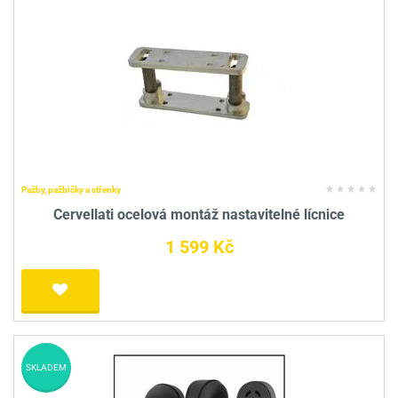
Pažby, pažbičky a střenky
Cervellati ocelová montáž nastavitelné lícnice
1 599 Kč
SKLADEM