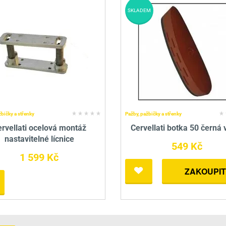
SKLADEM
žbičky a střenky
Pažby, pažbičky a střenky
rvellati ocelová montáž
Cervellati botka 50 černá 
nastavitelné lícnice
549 Kč
1 599 Kč
ZAKOUPIT