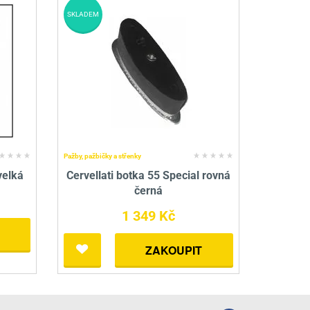
SKLADEM
Pažby, pažbičky a střenky
velká
Cervellati botka 55 Special rovná
černá
1 349 Kč
ZAKOUPIT