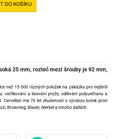
IT DO KOŠÍKU
nné prostředky
 Engineering
ny
, stolice a vaky
vysoká 25 mm, rozteč mezi šrouby je 92 mm,
íce než 15 000 různých položek na zakázku pro nejširší
u: vstřikování a lisování pryže, odlévání polyuethanu a
 Cervellati má 70 let zkušeností s výrobou botek proti
zzi, Browning, Blaser, Merkel a mnoho dalších.