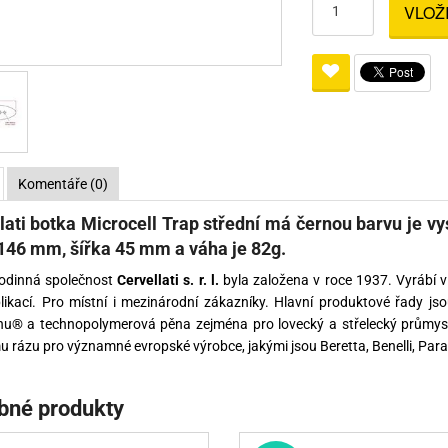
VLOŽ
Pro lištu weaver a picatinny
Náboje na ZP
Pistolové a revolverové náboje
Pro perkusní zbraně
Ochra
zbraně na ZP
Adaptéry
Puškové náboje
Ostatní
Rowan
Svítil
ací
nože
Pro lištu 15 - 17 mm
Brokové náboje
Bipody
bíjecí
Malorážkové náboje
cí
Komentáře (0)
lati botka Microcell Trap střední má černou barvu je 
146 mm, šířka 45 mm a váha je 82g.
rodinná společnost
Cervellati s. r. l.
byla založena v roce 1937. Vyrábí v
likací. Pro místní i mezinárodní zákazníky. Hlavní produktové řady jso
nu® a technopolymerová pěna zejména pro lovecký a střelecký průmysl.
 rázu pro významné evropské výrobce, jakými jsou Beretta, Benelli, Para
bné produkty