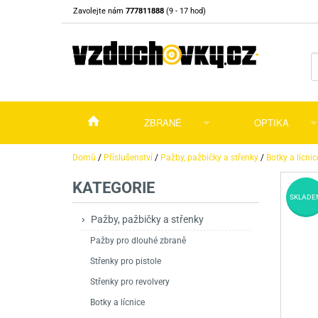
Zavolejte nám
777811888
(9 - 17 hod)
ZBRANĚ
OPTIKA
Vzduchovky
Vzduchovky na C
Puškohledy
Domů
/
Příslušenství
/
Pažby, pažbičky a střenky
/
Botky a lícnic
KATEGORIE
Vzduchové pistole a revolvery
Příslušenství pro 
Příslušenství
Dalekohledy a dál
SKLADE
Plynové pistole a revolvery
Vzduchovky PCP
CO2 pistole
Pistole
Kolimátory, lasery
Pažby, pažbičky a střenky
Pažby pro dlouhé zbraně
Perkusní zbraně
Vzduchovky pruži
PCP Pistole
Příslušenství
Montáže
Střenky pro pistole
Zbraně na ZP
Revolvery
Revolvery
Pušky opakovací
Noční vidění a ter
Střenky pro revolvery
Nože
Pružinové pistole
Pušky samonabíje
Nože s pevnou čep
Botky a lícnice