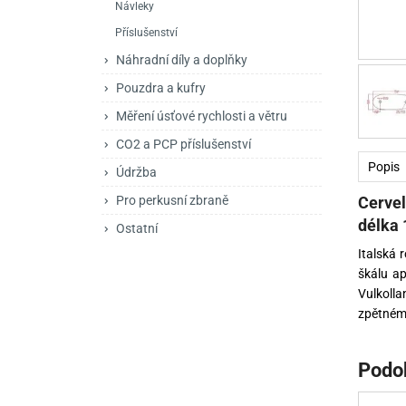
Návleky
Mačety a sekery
Zásobníky
Zavírací nože
Příslušenství
Praky
Příslušenství pro 
Kuchyňské nože
Náhradní díly a doplňky
Luky
Brokovnice opakov
Příslušenství pro 
Pouzdra a kufry
Měření úsťové rychlosti a větru
Kuše
Brokovnice samona
CO2 a PCP příslušenství
Obranné prostředky
Pistole samonabíje
Obranné spreje
Popis
Údržba
Revolvery
Cervel
Pro perkusní zbraně
délka 
Ostatní
Italská 
škálu ap
Vulkolla
zpětnému
Podo