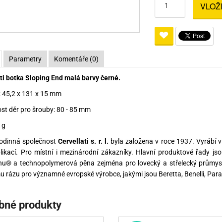
VLOŽ
Pro lištu weaver a picatinny
Náboje na ZP
Pistolové a revolverové náboje
Pro perkusní zbraně
Ochra
zbraně na ZP
Adaptéry
Puškové náboje
Ostatní
Rowan
Svítil
ací
nože
Pro lištu 15 - 17 mm
Brokové náboje
Bipody
Parametry
Komentáře (0)
bíjecí
Malorážkové náboje
ti botka Sloping End malá barvy černé.
cí
 45,2 x 131 x 15 mm
st děr pro šrouby: 80 - 85 mm
 g
rodinná společnost
Cervellati s. r. l.
byla založena v roce 1937. Vyrábí v
likací. Pro místní i mezinárodní zákazníky. Hlavní produktové řady jso
nu® a technopolymerová pěna zejména pro lovecký a střelecký průmysl.
 rázu pro významné evropské výrobce, jakými jsou Beretta, Benelli, Para
bné produkty