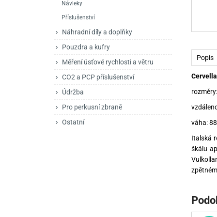
Návleky
Mačety a sekery
Zásobníky
Zavírací nože
Příslušenství
Praky
Příslušenství pro 
Kuchyňské nože
Náhradní díly a doplňky
Luky
Brokovnice opakov
Příslušenství pro 
Pouzdra a kufry
Popis
Měření úsťové rychlosti a větru
Kuše
Brokovnice samona
Cervella
CO2 a PCP příslušenství
Obranné prostředky
Pistole samonabíje
Obranné spreje
rozměry:
Údržba
Revolvery
vzdáleno
Pro perkusní zbraně
Ostatní
váha: 88
Italská 
škálu ap
Vulkolla
zpětnému
Podo