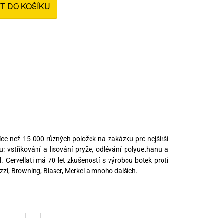
IT DO KOŠÍKU
nné prostředky
 Engineering
ny
, stolice a vaky
íce než 15 000 různých položek na zakázku pro nejširší
u: vstřikování a lisování pryže, odlévání polyuethanu a
 Cervellati má 70 let zkušeností s výrobou botek proti
zzi, Browning, Blaser, Merkel a mnoho dalších.