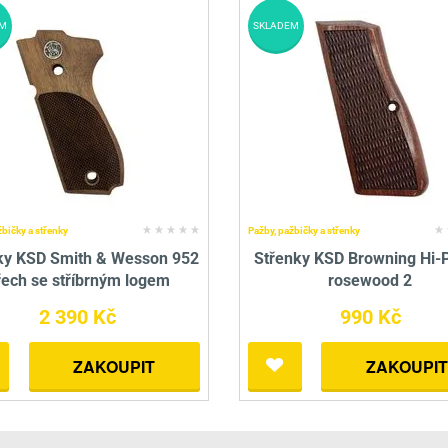
M
SKLADEM
žbičky a střenky
Pažby, pažbičky a střenky
ky KSD Smith & Wesson 952
Střenky KSD Browning Hi-
řech se stříbrným logem
rosewood 2
2 390 Kč
990 Kč
ZAKOUPIT
ZAKOUPIT