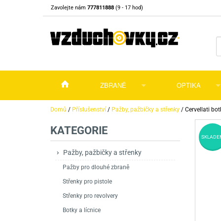
Zavolejte nám
777811888
(9 - 17 hod)
ZBRANĚ
OPTIKA
Vzduchovky
Vzduchovky na C
Puškohledy
Domů
/
Příslušenství
/
Pažby, pažbičky a střenky
/
Cervellati bo
KATEGORIE
Vzduchové pistole a revolvery
Příslušenství pro 
Příslušenství
Dalekohledy a dál
SKLADE
Plynové pistole a revolvery
Vzduchovky PCP
CO2 pistole
Pistole
Kolimátory, lasery
Pažby, pažbičky a střenky
Pažby pro dlouhé zbraně
Perkusní zbraně
Vzduchovky pruži
PCP Pistole
Příslušenství
Montáže
Střenky pro pistole
Zbraně na ZP
Revolvery
Revolvery
Pušky opakovací
Noční vidění a ter
Střenky pro revolvery
Nože
Pružinové pistole
Pušky samonabíje
Nože s pevnou čep
Botky a lícnice