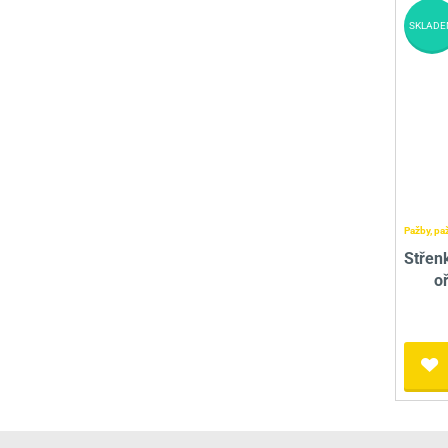
SKLADE
Pažby, pa
Střen
o