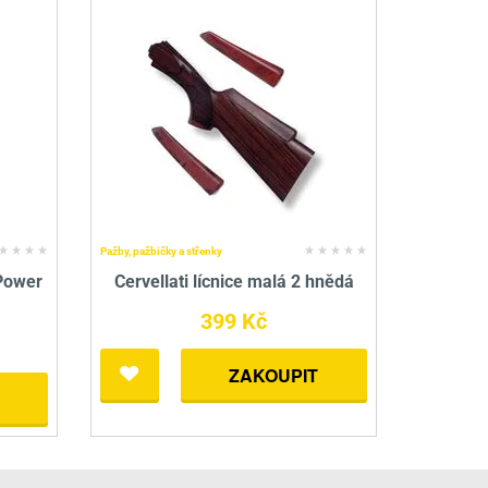
Pažby, pažbičky a střenky
Power
Cervellati lícnice malá 2 hnědá
399 Kč
ZAKOUPIT