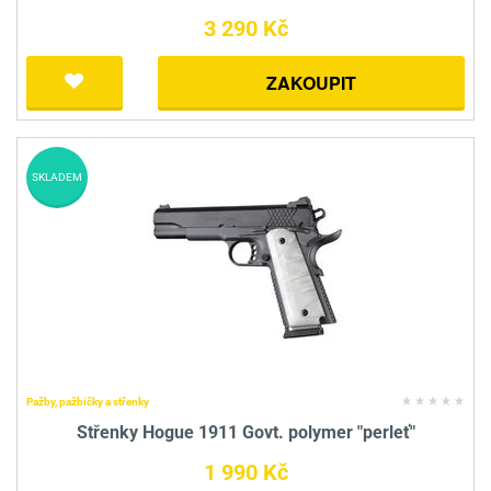
3 290 Kč
ZAKOUPIT
SKLADEM
Pažby, pažbičky a střenky
Střenky Hogue 1911 Govt. polymer "perleť"
1 990 Kč