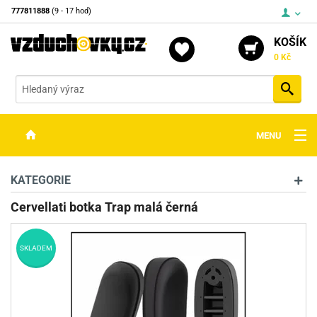
777811888
(9 - 17 hod)
KOŠÍK
0 Kč
Vyh
MENU
ZBRANĚ
KATEGORIE
OPTIKA
Cervellati botka Trap malá černá
STŘELIVO
SKLADEM
PŘÍSLUŠENSTVÍ
DETEKTORY KOVŮ
KONTAKTY