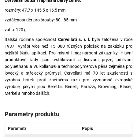
Cervellati botka Trap malá barvy černé.
rozměry: 47,7 x 145,5 x 16,5 mm
vzdálenost děr pro šrouby: 80 - 85 mm
váha: 120 g
Italská rodinná společnost
Cervellati s. r. l.
byla založena v roce
1937. Vyrábí více než 15 000 různých položek na zakázku pro
nejširší škálu aplikací. Pro místní i mezinárodní zákazníky. Hlavní
produktové řady jsou: vstřikování a lisování pryže, odlévání
polyuethanu a Vulkollanu® a technopolymerová pěna zejména pro
lovecký a střelecký průmysl. Cervellati má 70 let zkušeností s
výrobou botek proti zpětnému rázu pro významné evropské
výrobce, jakými jsou Beretta, Benelli, Parazzi, Browning, Blaser,
Merkel a mnoho dalších.
Parametry produktu
Parametr
Popis