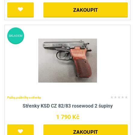
ZAKOUPIT
SKLADEM
Pažby, pažbičky a střenky
Střenky KSD CZ 82/83 rosewood 2 šupiny
1 790 Kč
ZAKOUPIT