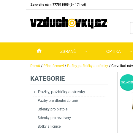
Zavolejte nám
777811888
(9 - 17 hod)
ZBRANĚ
OPTIKA
Vzduchovky
Vzduchovky na C
Puškohledy
Domů
/
Příslušenství
/
Pažby, pažbičky a střenky
/
Cervellati ná
KATEGORIE
Vzduchové pistole a revolvery
Příslušenství pro 
Příslušenství
Dalekohledy a dál
SKLADE
Plynové pistole a revolvery
Vzduchovky PCP
CO2 pistole
Pistole
Kolimátory, lasery
Pažby, pažbičky a střenky
Pažby pro dlouhé zbraně
Perkusní zbraně
Vzduchovky pruži
PCP Pistole
Příslušenství
Montáže
Střenky pro pistole
Zbraně na ZP
Revolvery
Revolvery
Pušky opakovací
Noční vidění a ter
Střenky pro revolvery
Nože
Pružinové pistole
Pušky samonabíje
Nože s pevnou čep
Botky a lícnice