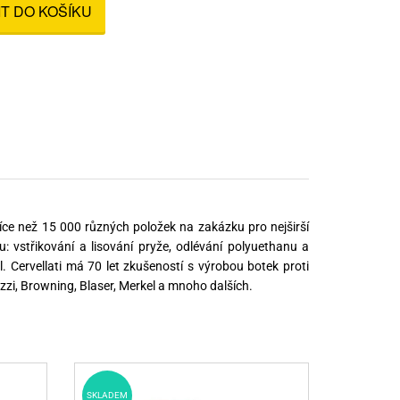
IT DO KOŠÍKU
nné prostředky
 Engineering
ny
, stolice a vaky
íce než 15 000 různých položek na zakázku pro nejširší
u: vstřikování a lisování pryže, odlévání polyuethanu a
 Cervellati má 70 let zkušeností s výrobou botek proti
zzi, Browning, Blaser, Merkel a mnoho dalších.
SKLADEM