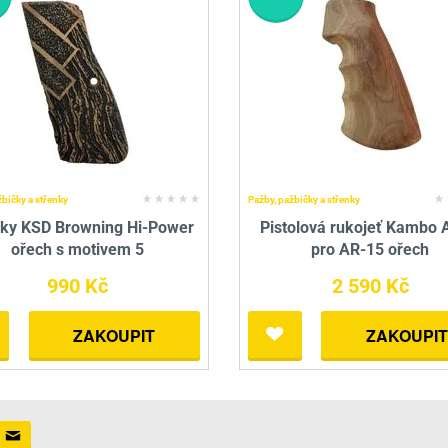
žbičky a střenky
Pažby, pažbičky a střenky
nky KSD Browning Hi-Power
Pistolová rukojeť Kambo
ořech s motivem 5
pro AR-15 ořech
990 Kč
2 590 Kč
ZAKOUPIT
ZAKOUPIT