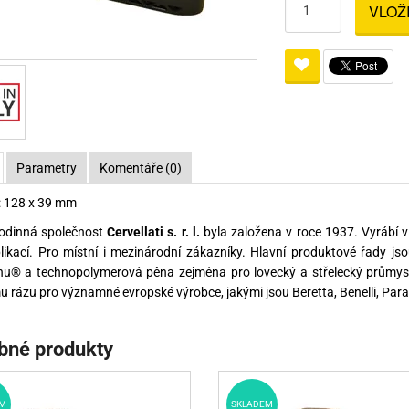
VLOŽ
Pro lištu weaver a picatinny
Náboje na ZP
Pistolové a revolverové náboje
Pro perkusní zbraně
Ochra
zbraně na ZP
Adaptéry
Puškové náboje
Ostatní
Rowan
Svítil
ací
nože
Pro lištu 15 - 17 mm
Brokové náboje
Bipody
bíjecí
Malorážkové náboje
cí
Parametry
Komentáře (0)
: 128 x 39 mm
rodinná společnost
Cervellati s. r. l.
byla založena v roce 1937. Vyrábí v
likací. Pro místní i mezinárodní zákazníky. Hlavní produktové řady jso
nu® a technopolymerová pěna zejména pro lovecký a střelecký průmysl.
 rázu pro významné evropské výrobce, jakými jsou Beretta, Benelli, Para
bné produkty
M
SKLADEM