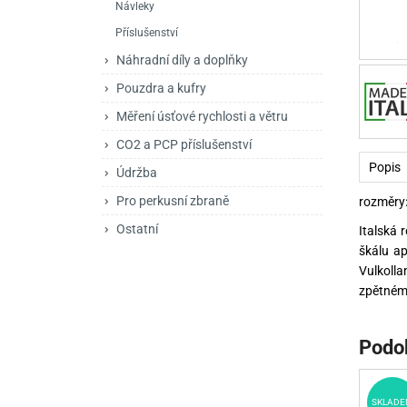
Návleky
Mačety a sekery
Zásobníky
Zavírací nože
Příslušenství
Praky
Příslušenství pro 
Kuchyňské nože
Náhradní díly a doplňky
Luky
Brokovnice opakov
Příslušenství pro 
Pouzdra a kufry
Měření úsťové rychlosti a větru
Kuše
Brokovnice samona
CO2 a PCP příslušenství
Obranné prostředky
Pistole samonabíje
Obranné spreje
Popis
Údržba
Revolvery
Pro perkusní zbraně
rozměry
Ostatní
Italská 
škálu ap
Vulkolla
zpětnému
Podo
SKLADE