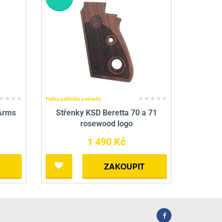
Pažby, pažbičky a střenky
 Arms
Střenky KSD Beretta 70 a 71
rosewood logo
1 490 Kč
ZAKOUPIT