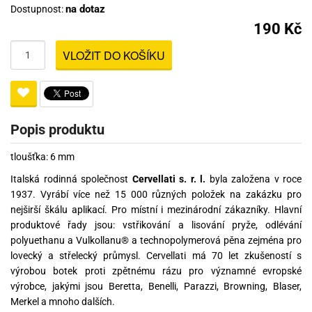
na dotaz
Dostupnost:
190 Kč
VLOŽIT DO KOŠÍKU
Popis produktu
tloušťka: 6 mm
Italská rodinná společnost
Cervellati s. r. l.
byla založena v roce
1937. Vyrábí více než 15 000 různých položek na zakázku pro
nejširší škálu aplikací. Pro místní i mezinárodní zákazníky. Hlavní
produktové řady jsou: vstřikování a lisování pryže, odlévání
polyuethanu a Vulkollanu® a technopolymerová pěna zejména pro
lovecký a střelecký průmysl. Cervellati má 70 let zkušeností s
výrobou botek proti zpětnému rázu pro významné evropské
výrobce, jakými jsou Beretta, Benelli, Parazzi, Browning, Blaser,
Merkel a mnoho dalších.