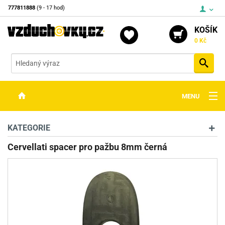
777811888
(9 - 17 hod)
KOŠÍK
0 Kč
Vyh
MENU
ZBRANĚ
KATEGORIE
OPTIKA
Cervellati spacer pro pažbu 8mm černá
STŘELIVO
PŘÍSLUŠENSTVÍ
DETEKTORY KOVŮ
KONTAKTY