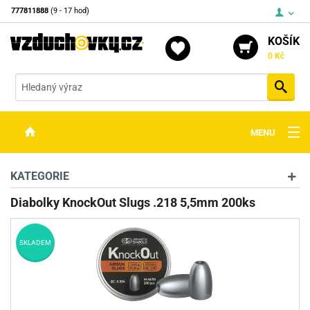
777811888
(9 - 17 hod)
KOŠÍK
0 Kč
Vyh
MENU
ZBRANĚ
KATEGORIE
OPTIKA
Diabolky KnockOut Slugs .218 5,5mm 200ks
STŘELIVO
SKLADEM
PŘÍSLUŠENSTVÍ
DETEKTORY KOVŮ
KONTAKTY