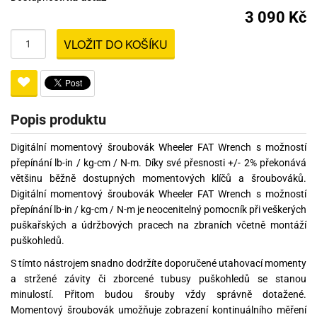
3 090 Kč
VLOŽIT DO KOŠÍKU
Popis produktu
Digitální momentový šroubovák Wheeler FAT Wrench s možností
přepínání lb-in / kg-cm / N-m. Díky své přesnosti +/- 2% překonává
většinu běžně dostupných momentových klíčů a šroubováků.
Digitální momentový šroubovák Wheeler FAT Wrench s možností
přepínání lb-in / kg-cm / N-m je neocenitelný pomocník při veškerých
puškařských a údržbových pracech na zbraních včetně montáží
puškohledů.
S tímto nástrojem snadno dodržíte doporučené utahovací momenty
a stržené závity či zborcené tubusy puškohledů se stanou
minulostí. Přitom budou šrouby vždy správně dotažené.
Momentový šroubovák umožňuje zobrazení kontinuálního měření