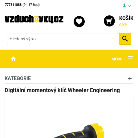
777811888
(9 - 17 hod)
KOŠÍK
0 Kč
Vyh
MENU
ZBRANĚ
KATEGORIE
OPTIKA
Digitální momentový klíč Wheeler Engineering
STŘELIVO
PŘÍSLUŠENSTVÍ
DETEKTORY KOVŮ
KONTAKTY