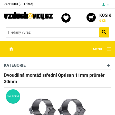
777811888
(9 - 17 hod)
KOŠÍK
0 Kč
Vyh
MENU
ZBRANĚ
KATEGORIE
OPTIKA
Dvoudílná montáž střední Optisan 11mm průměr
30mm
STŘELIVO
PŘÍSLUŠENSTVÍ
SKLADEM
DETEKTORY KOVŮ
KONTAKTY