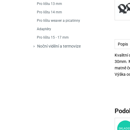
Mačety a sekery
Zásobníky
Zavírací nože
Pro lištu 13 mm
Pro lištu 14 mm
Praky
Příslušenství pro 
Kuchyňské nože
Pro lištu weaver a picatinny
Luky
Brokovnice opakov
Příslušenství pro 
Adaptéry
Pro lištu 15 - 17 mm
Kuše
Brokovnice samona
Popis
Noční vidění a termovize
Obranné prostředky
Pistole samonabíje
Obranné spreje
Kvalitní
30mm. Ma
Revolvery
matně če
Výška od
Podo
SKLADE