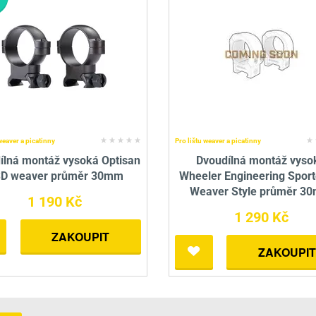
weaver a picatinny
Pro lištu weaver a picatinny
ílná montáž vysoká Optisan
Dvoudílná montáž vyso
D weaver průměr 30mm
Wheeler Engineering Sport
Weaver Style průměr 3
1 190 Kč
1 290 Kč
ZAKOUPIT
ZAKOUPIT