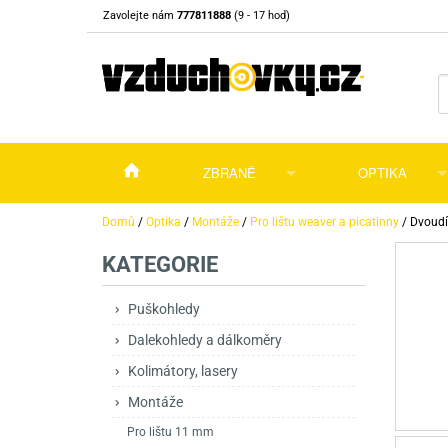
Zavolejte nám
777811888
(9 - 17 hod)
ZBRANĚ
OPTIKA
Vzduchovky
Vzduchovky na C
Puškohledy
Domů
/
Optika
/
Montáže
/
Pro lištu weaver a picatinny
/
Dvoudí
KATEGORIE
Vzduchové pistole a revolvery
Příslušenství pro 
Příslušenství
Dalekohledy a dál
Plynové pistole a revolvery
Vzduchovky PCP
CO2 pistole
Pistole
Kolimátory, lasery
Puškohledy
Dalekohledy a dálkoměry
Perkusní zbraně
Vzduchovky pruži
PCP Pistole
Příslušenství
Montáže
Kolimátory, lasery
Zbraně na ZP
Revolvery
Revolvery
Pušky opakovací
Noční vidění a ter
Montáže
Nože
Pružinové pistole
Pušky samonabíje
Nože s pevnou čep
Pro lištu 11 mm