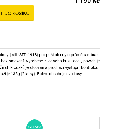
1 190 Kč
nné prostředky
IT DO KOŠÍKU
 Engineering
ny
, stolice a vaky
catinny (MIL-STD-1913) pro puškohledy o průměru tubusu
bez omezení. Vyrobeno z jednoho kusu oceli, povrch je
ních kroužků je slícován a prochází výstupní kontrolou.
í je 135g (2 kusy). Balení obsahuje dva kusy.
SKLADEM