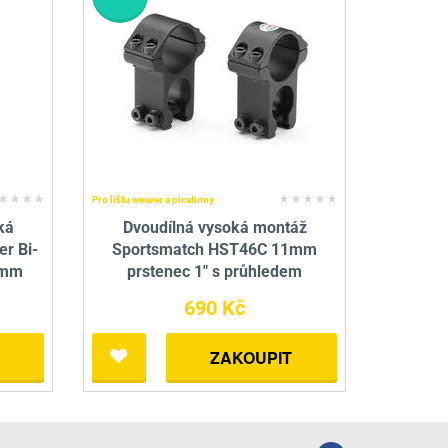
Pro lištu weaver a picatinny
ká
Dvoudílná vysoká montáž
er Bi-
Sportsmatch HST46C 11mm
0mm
prstenec 1" s průhledem
690 Kč
ZAKOUPIT