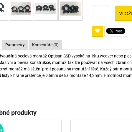
Pro lištu weaver a picatinny
Náboje na ZP
Pistolové a revolverové náboje
Pro perkusní zbraně
Ochra
VLOŽ
zbraně na ZP
Adaptéry
Puškové náboje
Ostatní
Rowan
Svítil
ací
nože
Pro lištu 15 - 17 mm
Brokové náboje
Bipody
bíjecí
Malorážkové náboje
Parametry
Komentáře (0)
cí
 dvoudílná ocelová montáž Optisan SSD vysoká na lištu weaver nebo pi
sivní a pevná konstrukce, montáž tak lze používat na všech zbraních 
rný, montáž má jištění proti posunu na montážní liště. Každý pár montáž
 lišty k hraně prstence je 9,6mm délka montáže 14,2mm. Hmotnost montáž
bné produkty
M