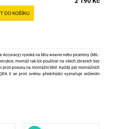
2 190 Kč
nné prostředky
IT DO KOŠÍKU
 Engineering
ny
, stolice a vaky
e Accuracy) vysoká na lištu weaver nebo picatinny (MIL-
trukce, montáž tak lze používat na všech zbraních bez
ní proti posunu na montážní liště. Každý pár montážních
 QRA II se proti svému předchůdci vyznačuje snížením