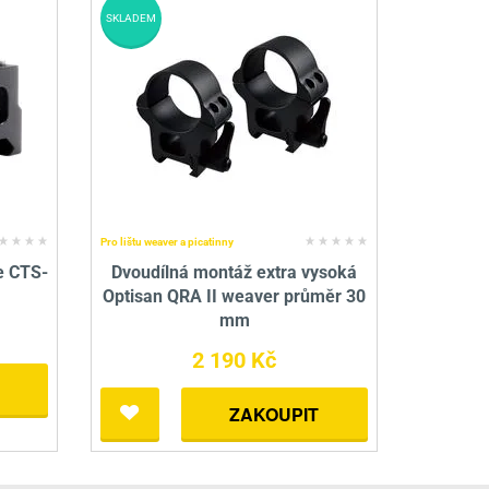
SKLADEM
Pro lištu weaver a picatinny
e CTS-
Dvoudílná montáž extra vysoká
Optisan QRA II weaver průměr 30
mm
2 190 Kč
ZAKOUPIT