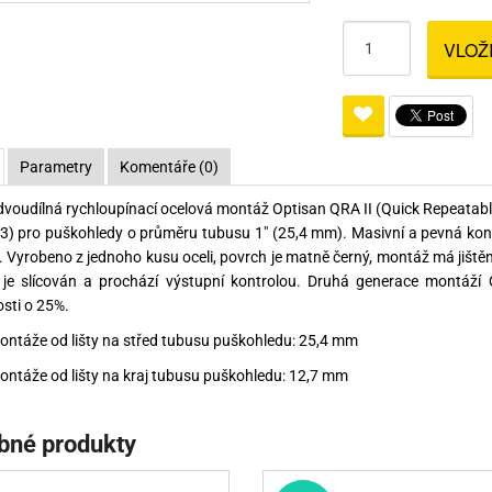
Pro lištu weaver a picatinny
Náboje na ZP
Pistolové a revolverové náboje
Pro perkusní zbraně
Ochra
VLOŽ
zbraně na ZP
Adaptéry
Puškové náboje
Ostatní
Rowan
Svítil
ací
nože
Pro lištu 15 - 17 mm
Brokové náboje
Bipody
bíjecí
Malorážkové náboje
Parametry
Komentáře (0)
cí
 dvoudílná rychloupínací ocelová montáž Optisan QRA II (Quick Repeatabl
) pro puškohledy o průměru tubusu 1" (25,4 mm). Masivní a pevná kons
 Vyrobeno z jednoho kusu oceli, povrch je matně černý, montáž má jiště
 je slícován a prochází výstupní kontrolou. Druhá generace montáží
sti o 25%.
ntáže od lišty na střed tubusu puškohledu: 25,4 mm
ntáže od lišty na kraj tubusu puškohledu: 12,7 mm
bné produkty