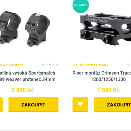
SKLADEM
weaver a picatinny
Pro lištu weaver a picatinny
dílná vysoká Sportsmatch
Riser montáž Crimson Trac
89 weaver prstenec 34mm
1200/1250/1300
2 890 Kč
1 590 Kč
ZAKOUPIT
ZAKOUPIT