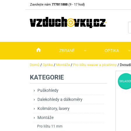
Zavolejte nám
777811888
(9 - 17 hod)
ZBRANĚ
OPTIKA
Vzduchovky
Vzduchovky na C
Puškohledy
Domů
/
Optika
/
Montáže
/
Pro lištu weaver a picatinny
/
Dvoudí
KATEGORIE
Vzduchové pistole a revolvery
Příslušenství pro 
Příslušenství
Dalekohledy a dál
SKLADE
Plynové pistole a revolvery
Vzduchovky PCP
CO2 pistole
Pistole
Kolimátory, lasery
Puškohledy
Dalekohledy a dálkoměry
Perkusní zbraně
Vzduchovky pruži
PCP Pistole
Příslušenství
Montáže
Kolimátory, lasery
Zbraně na ZP
Revolvery
Revolvery
Pušky opakovací
Noční vidění a ter
Montáže
Nože
Pružinové pistole
Pušky samonabíje
Nože s pevnou čep
Pro lištu 11 mm