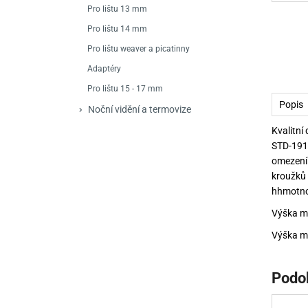
Mačety a sekery
Zásobníky
Zavírací nože
Pro lištu 13 mm
Pro lištu 14 mm
Praky
Příslušenství pro 
Kuchyňské nože
Pro lištu weaver a picatinny
Luky
Brokovnice opakov
Příslušenství pro 
Adaptéry
Pro lištu 15 - 17 mm
Kuše
Brokovnice samona
Popis
Noční vidění a termovize
Obranné prostředky
Pistole samonabíje
Obranné spreje
Kvalitní
STD-1913
Revolvery
omezení.
kroužků
hhmotno
Výška mo
Výška mo
Podo