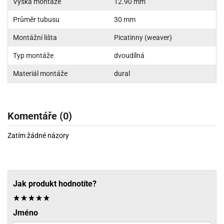
Výška montáže
12.90 mm
Průměr tubusu
30 mm
Montážní lišta
Picatinny (weaver)
Typ montáže
dvoudílná
Materiál montáže
dural
Komentáře (0)
Zatím žádné názory
Jak produkt hodnotíte?
Jméno