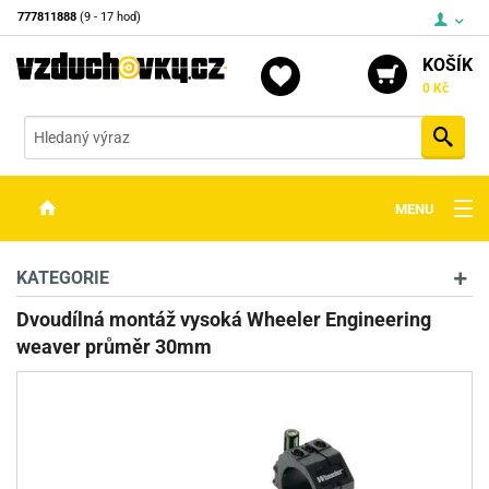
777811888
(9 - 17 hod)
KOŠÍK
0 Kč
Vyh
MENU
ZBRANĚ
KATEGORIE
OPTIKA
Dvoudílná montáž vysoká Wheeler Engineering
weaver průměr 30mm
STŘELIVO
PŘÍSLUŠENSTVÍ
DETEKTORY KOVŮ
KONTAKTY