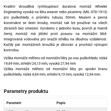
Kvalitní dvoudílná rychloupínací duralová montáž Wheeler
Engineering vysoká na lištu weaver nebo picatinny (MIL-STD-1913)
pro puškohledy o průměru tubusu 30mm. Masivní a pevná
konstrukce se šesti šrouby, montáž tak lze používat na všech
zbraních bez omezení. Vyrobeno z jednoho kusu, povrch je matně
černý, montáž má jištění proti posunu na montážní liště.
Integrovaná vodováha pro snažší střelbu na dlouhou vzdálenost.
Každý pár montážních kroužků je slícován a prochází výstupní
kontrolou.
Výška montáže měřeno od montážní lišty po osu puškohledu: nízká
19,69 mm, střední 24,13 mm, vysoká 27,94 mm
Výška montáže měřeno od montážní lišty po spodní hranu
puškohledu: nízká 4,69 mm, střední 9,13 mm, vysoká 12,94 mm.
Parametry produktu
Parametr
Popis