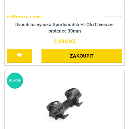
Pro lištu weaver a picatinny
Dvoudílná vysoká Sportsmatch HTO67C weaver
prstenec 30mm
2 690 Kč
ZAKOUPIT
SKLADEM