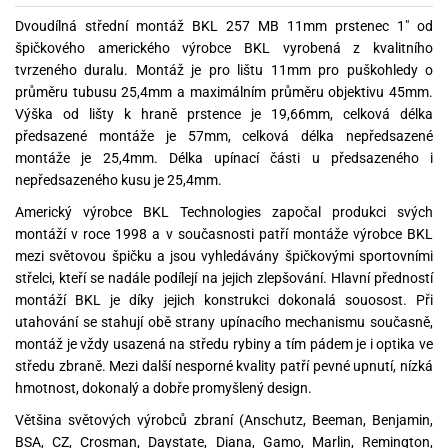
Dvoudílná střední montáž BKL 257 MB 11mm prstenec 1" od
špičkového amerického výrobce BKL vyrobená z kvalitního
tvrzeného duralu. Montáž je pro lištu 11mm pro puškohledy o
průměru tubusu 25,4mm a maximálním průměru objektivu 45mm.
Výška od lišty k hraně prstence je 19,66mm, celková délka
předsazené montáže je 57mm, celková délka nepředsazené
montáže je 25,4mm. Délka upínací části u předsazeného i
nepředsazeného kusu je 25,4mm.
Americký výrobce BKL Technologies započal produkci svých
montáží v roce 1998 a v současnosti patří montáže výrobce BKL
mezi světovou špičku a jsou vyhledávány špičkovými sportovními
střelci, kteří se nadále podílejí na jejich zlepšování. Hlavní předností
montáží BKL je díky jejich konstrukci dokonalá souosost. Při
utahování se stahují obě strany upínacího mechanismu současně,
montáž je vždy usazená na středu rybiny a tím pádem je i optika ve
středu zbraně. Mezi další nesporné kvality patří pevné upnutí, nízká
hmotnost, dokonalý a dobře promyšlený design.
Většina světových výrobců zbraní (Anschutz, Beeman, Benjamin,
BSA, CZ, Crosman, Daystate, Diana, Gamo, Marlin, Remington,