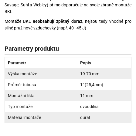
Savage, Suhl a Webley) přímo doporučuje na svoje zbraně montáže
BKL.
Montáže BKL
neobsahují zpětný doraz
, nejsou tedy vhodné pro
silné pružinové vzduchovky (např. 40–45 J)
Parametry produktu
Parametr
Popis
Výška montáže
19.70 mm
Průměr tubusu
1" (25,4mm)
Montážní lišta
11 mm
Typ montáže
dvoudílná
Materiál montáže
dural