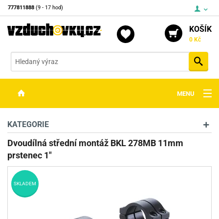
777811888
(9 - 17 hod)
KOŠÍK
0 Kč
Vyh
MENU
ZBRANĚ
KATEGORIE
OPTIKA
Dvoudílná střední montáž BKL 278MB 11mm
prstenec 1"
STŘELIVO
PŘÍSLUŠENSTVÍ
SKLADEM
DETEKTORY KOVŮ
KONTAKTY