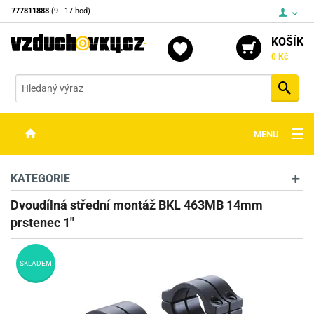
777811888
(9 - 17 hod)
KOŠÍK
0 Kč
Vyh
MENU
ZBRANĚ
KATEGORIE
OPTIKA
Dvoudílná střední montáž BKL 463MB 14mm
prstenec 1"
STŘELIVO
PŘÍSLUŠENSTVÍ
SKLADEM
DETEKTORY KOVŮ
KONTAKTY