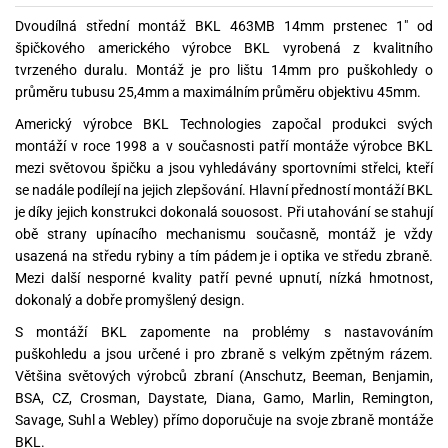
Dvoudílná střední montáž BKL 463MB 14mm prstenec 1" od
špičkového amerického výrobce BKL vyrobená z kvalitního
tvrzeného duralu. Montáž je pro lištu 14mm pro puškohledy o
průměru tubusu 25,4mm a maximálním průměru objektivu 45mm.
Americký výrobce BKL Technologies započal produkci svých
montáží v roce 1998 a v současnosti patří montáže výrobce BKL
mezi světovou špičku a jsou vyhledávány sportovními střelci, kteří
se nadále podílejí na jejich zlepšování. Hlavní předností montáží BKL
je díky jejich konstrukci dokonalá souosost. Při utahování se stahují
obě strany upínacího mechanismu současně, montáž je vždy
usazená na středu rybiny a tím pádem je i optika ve středu zbraně.
Mezi další nesporné kvality patří pevné upnutí, nízká hmotnost,
dokonalý a dobře promyšlený design.
S montáží BKL zapomente na problémy s nastavováním
puškohledu a jsou určené i pro zbraně s velkým zpětným rázem.
Většina světových výrobců zbraní (Anschutz, Beeman, Benjamin,
BSA, CZ, Crosman, Daystate, Diana, Gamo, Marlin, Remington,
Savage, Suhl a Webley) přímo doporučuje na svoje zbraně montáže
BKL.