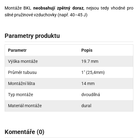
Montáže BKL
neobsahují zpětný doraz
, nejsou tedy vhodné pro
silné pružinové vzduchovky (např. 40–45 J)
Parametry produktu
Parametr
Popis
Výška montáže
19.7 mm
Průměr tubusu
1" (25,4mm)
Montážní lišta
14 mm
Typ montáže
dvoudílná
Materiál montáže
dural
Komentáře (0)