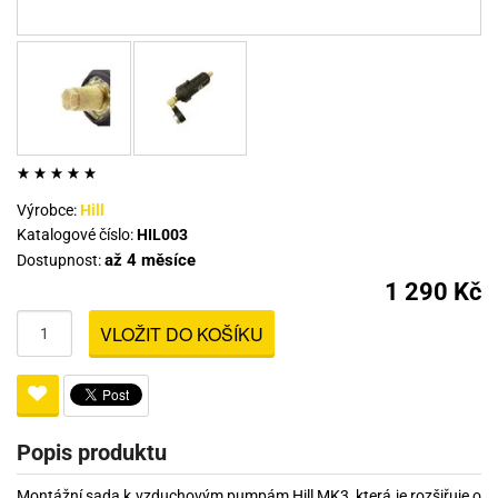
Výrobce:
Hill
Katalogové číslo:
HIL003
až 4 měsíce
Dostupnost:
1 290 Kč
VLOŽIT DO KOŠÍKU
Popis produktu
Montážní sada k vzduchovým pumpám Hill MK3, která je rozšiřuje o