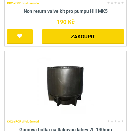
CO2 a PCP příslušenství
Non return valve kit pro pumpu Hill MK5
190 Kč
ZAKOUPIT
CO2 a PCP příslušenství
Gumová botka na tlakovou láhev 7L 140mm