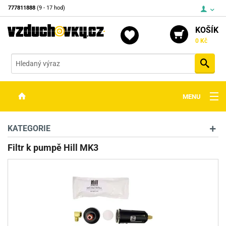
777811888
(9 - 17 hod)
KOŠÍK
0 Kč
Vyh
MENU
ZBRANĚ
KATEGORIE
OPTIKA
Filtr k pumpě Hill MK3
STŘELIVO
PŘÍSLUŠENSTVÍ
DETEKTORY KOVŮ
KONTAKTY