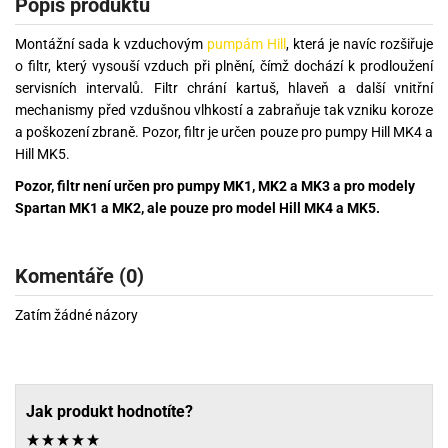
Popis produktu
Montážní sada k vzduchovým
pumpám Hill
, která je navíc rozšiřuje
o filtr, který vysouší vzduch při plnění, čímž dochází k prodloužení
servisních intervalů. Filtr chrání kartuš, hlaveň a další vnitřní
mechanismy před vzdušnou vlhkostí a zabraňuje tak vzniku koroze
a poškození zbraně. Pozor, filtr je určen pouze pro pumpy Hill MK4 a
Hill MK5.
Pozor, filtr není určen pro pumpy MK1, MK2 a MK3 a pro modely
Spartan MK1 a MK2, ale pouze pro model Hill MK4 a MK5.
Komentáře (0)
Zatím žádné názory
Jak produkt hodnotíte?