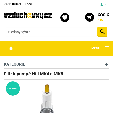
777811888
(9 - 17 hod)
KOŠÍK
0 Kč
Vyh
MENU
ZBRANĚ
KATEGORIE
OPTIKA
Filtr k pumpě Hill MK4 a MK5
STŘELIVO
SKLADEM
PŘÍSLUŠENSTVÍ
DETEKTORY KOVŮ
KONTAKTY