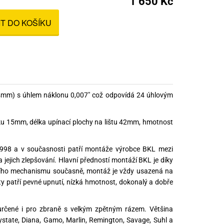
1 650 Kč
nné prostředky
IT DO KOŠÍKU
 Engineering
ny
, stolice a vaky
4mm) s úhlem náklonu 0,007" což odpovídá 24 úhlovým
ku 15mm, délka upínací plochy na lištu 42mm, hmotnost
1998 a v současnosti patří montáže výrobce BKL mezi
a jejich zlepšování. Hlavní předností montáží BKL je díky
nacího mechanismu současně, montáž je vždy usazená na
ity patří pevné upnutí, nízká hmotnost, dokonalý a dobře
čené i pro zbraně s velkým zpětným rázem. Většina
state, Diana, Gamo, Marlin, Remington, Savage, Suhl a