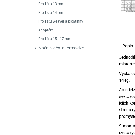
Mačety a sekery
Zásobníky
Zavírací nože
Pro lištu 13 mm
Pro lištu 14 mm
Praky
Příslušenství pro 
Kuchyňské nože
Pro lištu weaver a picatinny
Luky
Brokovnice opakov
Příslušenství pro 
Adaptéry
Pro lištu 15 - 17 mm
Kuše
Brokovnice samona
Popis
Noční vidění a termovize
Obranné prostředky
Pistole samonabíje
Obranné spreje
Jednodí
minutám
Revolvery
Výška od
144g.
Americk
světovou
jejich k
středu r
promyšle
S montá
světovýc