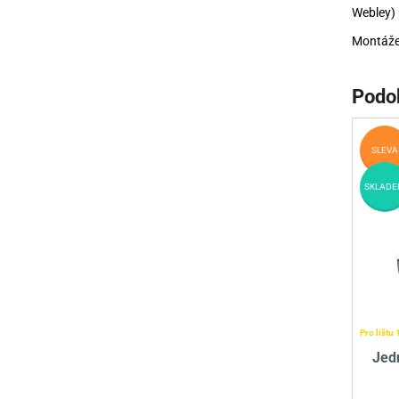
Webley) 
Montáž
Podo
SLEVA
SKLADE
Pro lištu
Jed