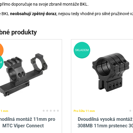
přímo doporučuje na svoje zbraně montáže BKL.
e BKL
neobsahují zpětný doraz
, nejsou tedy vhodné pro silné pružinové 
bné produkty
SKLADEM
M
 11 mm
Pro lištu 11 mm
nodílná montáž 11mm pro
Dvoudílná vysoká montáž
MTC Viper Connect
308MB 11mm prstenec 