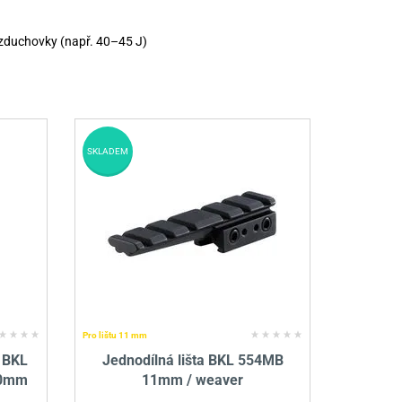
vzduchovky (např. 40–45 J)
SKLADEM
Pro lištu 11 mm
 BKL
Jednodílná lišta BKL 554MB
30mm
11mm / weaver