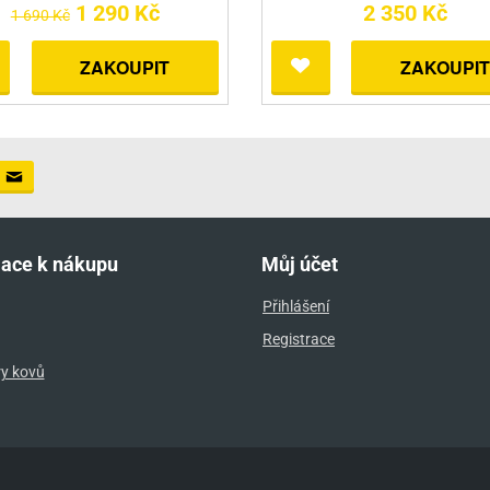
1 290 Kč
2 350 Kč
1 690 Kč
ZAKOUPIT
ZAKOUPIT
mace k nákupu
Můj účet
Přihlášení
Registrace
ry kovů