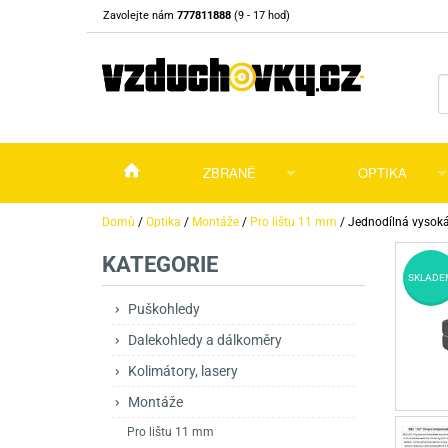
Zavolejte nám
777811888
(9 - 17 hod)
ZBRANĚ
OPTIKA
Vzduchovky
Vzduchovky na C
Puškohledy
Domů
/
Optika
/
Montáže
/
Pro lištu 11 mm
/
Jednodílná vysok
KATEGORIE
Vzduchové pistole a revolvery
Příslušenství pro 
Příslušenství
Dalekohledy a dál
SKLADE
Plynové pistole a revolvery
Vzduchovky PCP
CO2 pistole
Pistole
Kolimátory, lasery
Puškohledy
Dalekohledy a dálkoměry
Perkusní zbraně
Vzduchovky pruži
PCP Pistole
Příslušenství
Montáže
Kolimátory, lasery
Zbraně na ZP
Revolvery
Revolvery
Pušky opakovací
Noční vidění a ter
Montáže
Nože
Pružinové pistole
Pušky samonabíje
Nože s pevnou čep
Pro lištu 11 mm