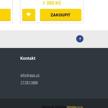
1 350 Kč
ZAKOUPIT
Kontakt
info@gun.cz
777811888
Technicky zajišťuje
Simplia s.r.o.