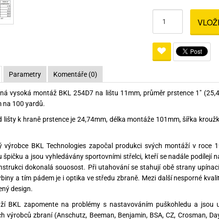
Pro lištu weaver a picatinny
Náboje na ZP
Pistolové a revolverové náboje
Pro perkusní zbraně
Ochra
VLOŽ
zbraně na ZP
Adaptéry
Puškové náboje
Ostatní
Rowan
Svítil
ací
nože
Pro lištu 15 - 17 mm
Brokové náboje
Bipody
bíjecí
Malorážkové náboje
Parametry
Komentáře (0)
cí
lná vysoká montáž BKL 254D7 na lištu 11mm, průměr prstence 1" (25,
 na 100 yardů.
 lišty k hraně prstence je 24,74mm, délka montáže 101mm, šířka krouž
ý výrobce BKL Technologies započal produkci svých montáží v roce 
 špičku a jsou vyhledávány sportovními střelci, kteří se nadále podílejí n
onstrukci dokonalá souosost. Při utahování se stahují obě strany upí
ybiny a tím pádem je i optika ve středu zbraně. Mezi další nesporné kval
ný design.
ží BKL zapomente na problémy s nastavováním puškohledu a jsou ur
h výrobců zbraní (Anschutz, Beeman, Benjamin, BSA, CZ, Crosman, Day