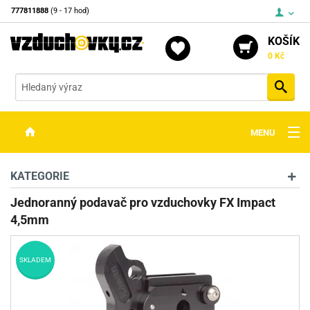
777811888
(9 - 17 hod)
KOŠÍK
0 Kč
Vyh
MENU
ZBRANĚ
KATEGORIE
OPTIKA
Jednoranný podavač pro vzduchovky FX Impact
4,5mm
STŘELIVO
PŘÍSLUŠENSTVÍ
SKLADEM
DETEKTORY KOVŮ
KONTAKTY