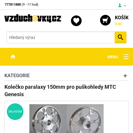
777811888
(9 - 17 hod)
KOŠÍK
0 Kč
Vyh
MENU
ZBRANĚ
KATEGORIE
OPTIKA
Kolečko paralaxy 150mm pro puškohledy MTC
Genesis
STŘELIVO
PŘÍSLUŠENSTVÍ
SKLADEM
DETEKTORY KOVŮ
KONTAKTY