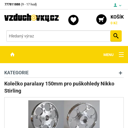
777811888
(9 - 17 hod)
KOŠÍK
0 Kč
Vyh
MENU
ZBRANĚ
KATEGORIE
OPTIKA
Kolečko paralaxy 150mm pro puškohledy Nikko
Stirling
STŘELIVO
PŘÍSLUŠENSTVÍ
DETEKTORY KOVŮ
KONTAKTY