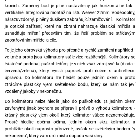
krocích. Záměrný bod je plně nastavitelný jak horizontálně tak i
vertikálně. Integrována montáž na lištu Weaver 22mm. Voděodolný,
nárazuvzdorný, plněný dusíkem zabraňující zamlžování. Kolimátor
je optické zařízení, které na zbrani nahrazuje klasická mířidla a
usnadňuje míření především tím, že řeší problém se střídavým
zaostřováním mířidel a cíle.
To je jeho obrovská výhoda pro přesné a rychlé zamíření například i
ve tmě a proto jsou kolimátory stále více rozšířenější. Kolimátory se
částečně podobají puškohledům, je v nich však zdroj světla (dioda -
červená/zelená), který vysílá paprsek proti čočce s antireflexní
úpravou. Do kolimátoru lze hledět pouze jedním okem a proto
ztrácíme plasticky vjem světelného bodu, který se nám tak jeví
vzdálený jakoby v nekonečnu.
Do kolimátoru nelze hledět jako do puškohledu (s jedním okem
zavřeným) jinak bychom se připravili právě o výhodu kolimátoru -
krásný plastický vjem okolí, který kolimátor vůbec neznemožňuje.
Prostě hledíte oběma očima, jedním okem skrz kolimátor, a
prohlížíte okolí naprosto přirozeně, avšak se světelným bodem "v
nekonečnu", který vám určí místo dopadu vaší rány.