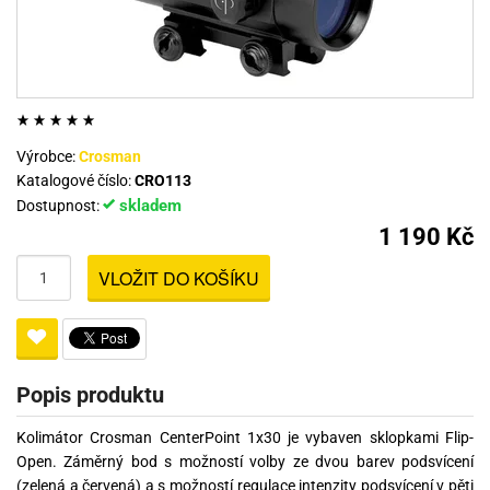
Výrobce:
Crosman
Katalogové číslo:
CRO113
skladem
Dostupnost:
1 190 Kč
VLOŽIT DO KOŠÍKU
Popis produktu
Kolimátor Crosman CenterPoint 1x30 je vybaven sklopkami Flip-
Open. Záměrný bod s možností volby ze dvou barev podsvícení
(zelená a červená) a s možností regulace intenzity podsvícení v pěti