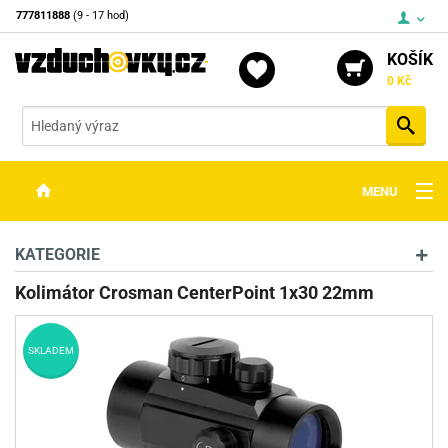
777811888
(9 - 17 hod)
KOŠÍK
0 Kč
Vyh
MENU
ZBRANĚ
KATEGORIE
OPTIKA
Kolimátor Crosman CenterPoint 1x30 22mm
STŘELIVO
SKLADEM
PŘÍSLUŠENSTVÍ
DETEKTORY KOVŮ
KONTAKTY