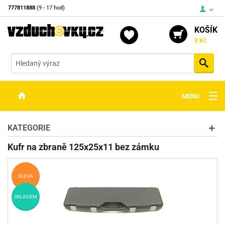
777811888
(9 - 17 hod)
KOŠÍK
0 Kč
Vyh
MENU
ZBRANĚ
KATEGORIE
OPTIKA
Kufr na zbraně 125x25x11 bez zámku
STŘELIVO
SLEVA
PŘÍSLUŠENSTVÍ
SKLADEM
DETEKTORY KOVŮ
KONTAKTY