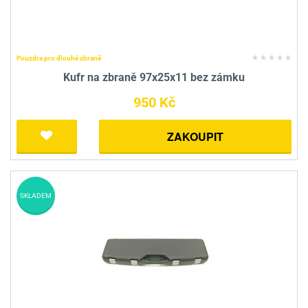
Pouzdra pro dlouhé zbraně
Kufr na zbraně 97x25x11 bez zámku
950 Kč
ZAKOUPIT
SKLADEM