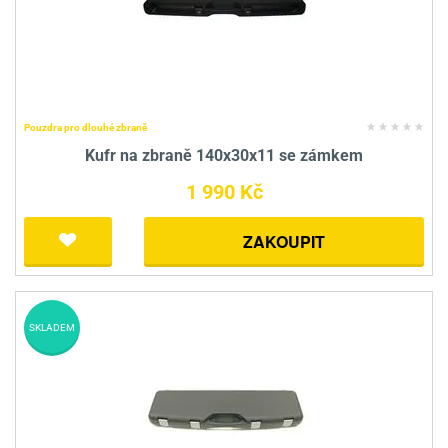
Pouzdra pro dlouhé zbraně
Kufr na zbraně 140x30x11 se zámkem
1 990 Kč
ZAKOUPIT
SKLADEM