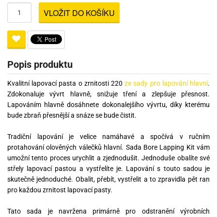
VLOŽIT DO KOŠÍKU
Popis produktu
Kvalitní lapovací pasta o zrnitosti 220
ze sady pro lapování hlavní
.
Zdokonaluje vývrt hlavně, snižuje tření a zlepšuje přesnost.
Lapováním hlavně dosáhnete dokonalejšího vývrtu, díky kterému
bude zbraň přesnější a snáze se bude čistit.
Tradiční lapování je velice namáhavé a spočívá v ručním
protahování olověných válečků hlavní. Sada Bore Lapping Kit vám
umožní tento proces urychlit a zjednodušit. Jednoduše obalíte své
střely lapovací pastou a vystřelíte je. Lapování s touto sadou je
skutečně jednoduché. Obalit, přebít, vystřelit a to zpravidla pět ran
pro každou zrnitost lapovací pasty.
Tato sada je navržena primárně pro odstranění výrobních