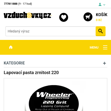
777811888
(9 - 17 hod)
KOŠÍK
0 Kč
Vyh
MENU
ZBRANĚ
KATEGORIE
OPTIKA
Lapovací pasta zrnitost 220
STŘELIVO
PŘÍSLUŠENSTVÍ
DETEKTORY KOVŮ
KONTAKTY