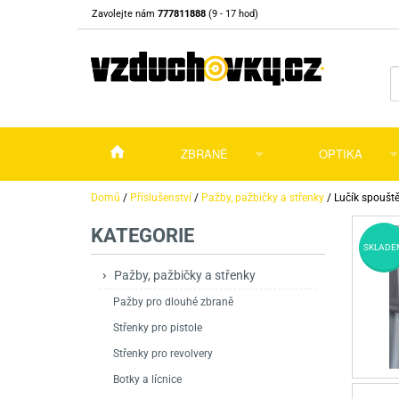
Zavolejte nám
777811888
(9 - 17 hod)
ZBRANĚ
OPTIKA
Vzduchovky
Vzduchovky na C
Puškohledy
Domů
/
Příslušenství
/
Pažby, pažbičky a střenky
/
Lučík spoušt
KATEGORIE
Vzduchové pistole a revolvery
Příslušenství pro 
Příslušenství
Dalekohledy a dál
SKLADE
Plynové pistole a revolvery
Vzduchovky PCP
CO2 pistole
Pistole
Kolimátory, lasery
Pažby, pažbičky a střenky
Pažby pro dlouhé zbraně
Perkusní zbraně
Vzduchovky pruži
PCP Pistole
Příslušenství
Montáže
Střenky pro pistole
Zbraně na ZP
Revolvery
Revolvery
Pušky opakovací
Noční vidění a ter
Střenky pro revolvery
Nože
Pružinové pistole
Pušky samonabíje
Nože s pevnou čep
Botky a lícnice