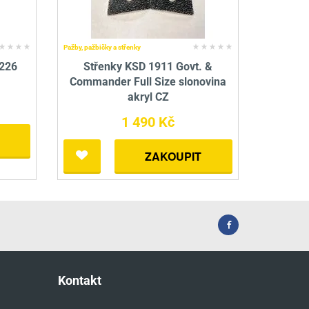
Pažby, pažbičky a střenky
P226
Střenky KSD 1911 Govt. &
Commander Full Size slonovina
akryl CZ
1 490 Kč
ZAKOUPIT
Kontakt