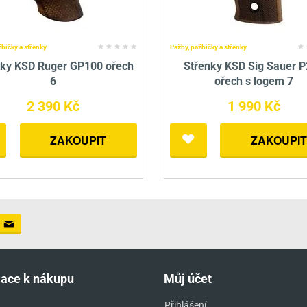
žbičky a střenky
Pažby, pažbičky a střenky
nky KSD Ruger GP100 ořech
Střenky KSD Sig Sauer 
6
ořech s logem 7
2 390 Kč
1 990 Kč
ZAKOUPIT
ZAKOUPIT
mace k nákupu
Můj účet
Přihlášení