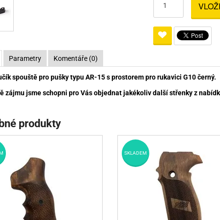
VLOŽ
Pro lištu weaver a picatinny
Náboje na ZP
Pistolové a revolverové náboje
Pro perkusní zbraně
Ochra
zbraně na ZP
Adaptéry
Puškové náboje
Ostatní
Rowan
Svítil
ací
nože
Pro lištu 15 - 17 mm
Brokové náboje
Bipody
Parametry
Komentáře (0)
bíjecí
Malorážkové náboje
čík spouště pro pušky typu AR-15 s prostorem pro rukavici G10 černý.
cí
ě zájmu jsme schopni pro Vás objednat jakékoliv další střenky z nabídky
bné produkty
M
SKLADEM