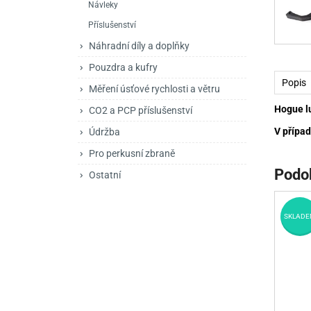
Návleky
Mačety a sekery
Zásobníky
Zavírací nože
Příslušenství
Praky
Příslušenství pro 
Kuchyňské nože
Náhradní díly a doplňky
Luky
Brokovnice opakov
Příslušenství pro 
Pouzdra a kufry
Popis
Měření úsťové rychlosti a větru
Kuše
Brokovnice samona
Hogue lu
CO2 a PCP příslušenství
Obranné prostředky
Pistole samonabíje
Obranné spreje
V případ
Údržba
Revolvery
Pro perkusní zbraně
Podo
Ostatní
SKLADE