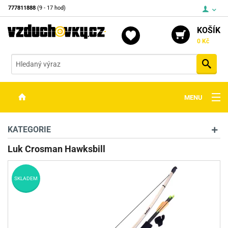
777811888
(9 - 17 hod)
KOŠÍK
0 Kč
Vyh
MENU
ZBRANĚ
KATEGORIE
OPTIKA
Luk Crosman Hawksbill
STŘELIVO
SKLADEM
PŘÍSLUŠENSTVÍ
DETEKTORY KOVŮ
KONTAKTY