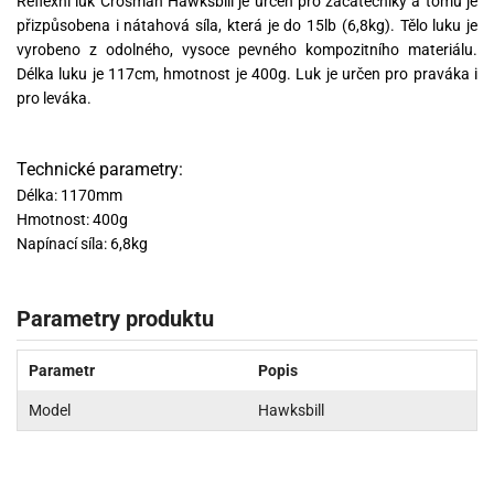
Reflexní luk Crosman Hawksbill je určen pro začátečníky a tomu je
přizpůsobena i nátahová síla, která je do 15lb (6,8kg). Tělo luku je
vyrobeno z odolného, vysoce pevného kompozitního materiálu.
Délka luku je 117cm, hmotnost je 400g. Luk je určen pro praváka i
pro leváka.
Technické parametry:
Délka: 1170mm
Hmotnost: 400g
Napínací síla: 6,8kg
Parametry produktu
Parametr
Popis
Model
Hawksbill