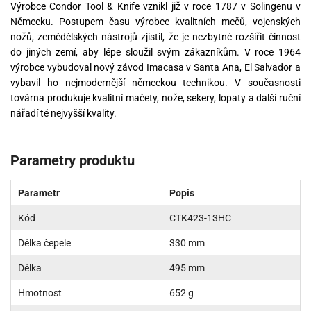
Výrobce Condor Tool & Knife vznikl již v roce 1787 v Solingenu v
Německu. Postupem času výrobce kvalitních mečů, vojenských
nožů, zemědělských nástrojů zjistil, že je nezbytné rozšířit činnost
do jiných zemí, aby lépe sloužil svým zákazníkům. V roce 1964
výrobce vybudoval nový závod Imacasa v Santa Ana, El Salvador a
vybavil ho nejmodernější německou technikou. V současnosti
továrna produkuje kvalitní mačety, nože, sekery, lopaty a další ruční
nářadí té nejvyšší kvality.
Parametry produktu
Parametr
Popis
Kód
CTK423-13HC
Délka čepele
330 mm
Délka
495 mm
Hmotnost
652 g