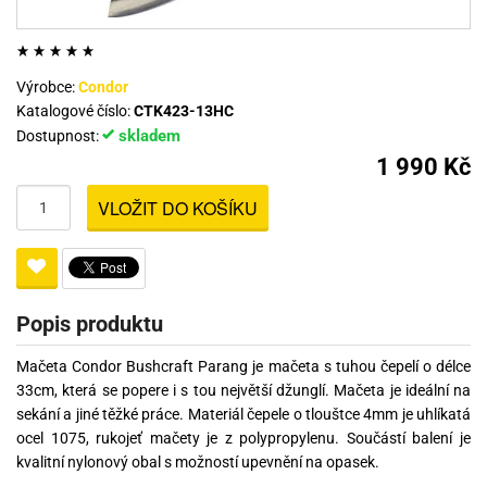
Výrobce:
Condor
Katalogové číslo:
CTK423-13HC
skladem
Dostupnost:
1 990 Kč
VLOŽIT DO KOŠÍKU
Popis produktu
Mačeta Condor Bushcraft Parang je mačeta s tuhou čepelí o délce
33cm, která se popere i s tou největší džunglí. Mačeta je ideální na
sekání a jiné těžké práce. Materiál čepele o tlouštce 4mm je uhlíkatá
ocel 1075, rukojeť mačety je z polypropylenu. Součástí balení je
kvalitní nylonový obal s možností upevnění na opasek.