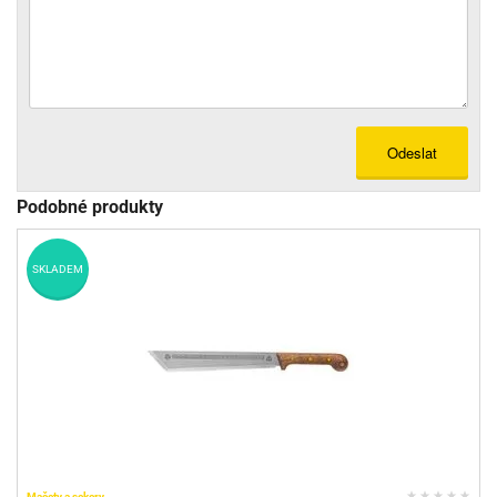
Odeslat
Podobné produkty
SKLADEM
Mačety a sekery