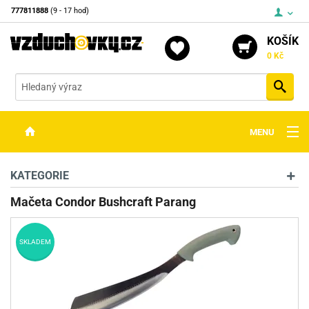
777811888
(9 - 17 hod)
KOŠÍK
0 Kč
Vyh
MENU
ZBRANĚ
KATEGORIE
OPTIKA
Mačeta Condor Bushcraft Parang
STŘELIVO
SKLADEM
PŘÍSLUŠENSTVÍ
DETEKTORY KOVŮ
KONTAKTY