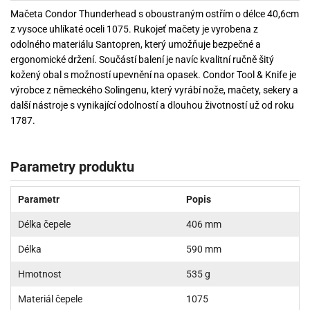
Mačeta Condor Thunderhead s oboustraným ostřím o délce 40,6cm
z vysoce uhlíkaté oceli 1075. Rukojeť mačety je vyrobena z
odolného materiálu Santopren, který umožňuje bezpečné a
ergonomické držení. Součástí balení je navíc kvalitní ručně šitý
kožený obal s možností upevnění na opasek. Condor Tool & Knife je
výrobce z německého Solingenu, který vyrábí nože, mačety, sekery a
další nástroje s vynikající odolností a dlouhou životností už od roku
1787.
Parametry produktu
Parametr
Popis
Délka čepele
406 mm
Délka
590 mm
Hmotnost
535 g
Materiál čepele
1075