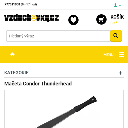
777811888
(9 - 17 hod)
KOŠÍK
0 Kč
Vyh
MENU
ZBRANĚ
KATEGORIE
OPTIKA
Mačeta Condor Thunderhead
STŘELIVO
PŘÍSLUŠENSTVÍ
DETEKTORY KOVŮ
KONTAKTY