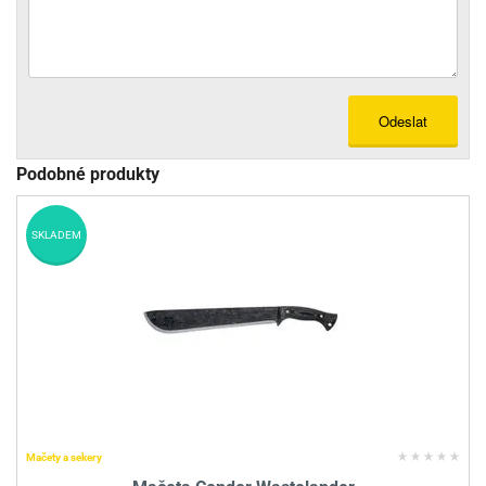
Odeslat
Podobné produkty
SKLADEM
Mačety a sekery