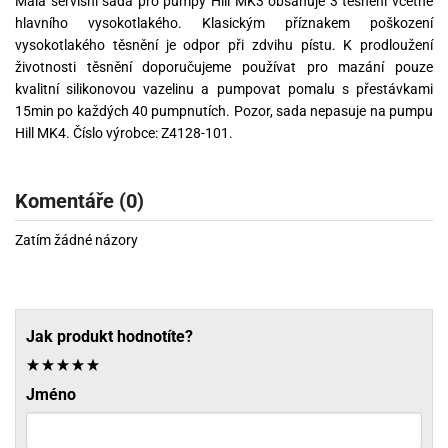
Malá servisní sada pro pumpy Hill MK3 obsahuje 3 těsnění včetně
hlavního vysokotlakého. Klasickým příznakem poškození
vysokotlakého těsnění je odpor při zdvihu pístu. K prodloužení
životnosti těsnění doporučujeme používat pro mazání pouze
kvalitní silikonovou vazelinu a pumpovat pomalu s přestávkami
15min po každých 40 pumpnutích. Pozor, sada nepasuje na pumpu
Hill MK4. Číslo výrobce: Z4128-101.
Komentáře (0)
Zatím žádné názory
Jak produkt hodnotíte?
Jméno