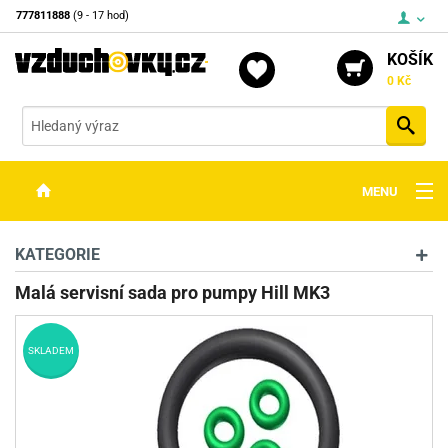
777811888
(9 - 17 hod)
KOŠÍK
0 Kč
Vyh
MENU
ZBRANĚ
KATEGORIE
OPTIKA
Malá servisní sada pro pumpy Hill MK3
STŘELIVO
SKLADEM
PŘÍSLUŠENSTVÍ
DETEKTORY KOVŮ
KONTAKTY