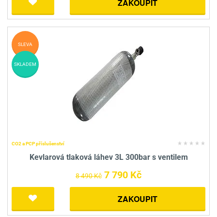
ZAKOUPIT
SLEVA
SKLADEM
CO2 a PCP příslušenství
Kevlarová tlaková láhev 3L 300bar s ventilem
7 790 Kč
8 490 Kč
ZAKOUPIT