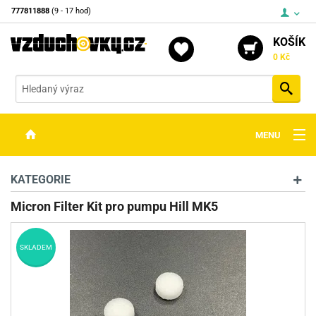
777811888
(9 - 17 hod)
KOŠÍK
0 Kč
Vyh
MENU
ZBRANĚ
KATEGORIE
OPTIKA
Micron Filter Kit pro pumpu Hill MK5
STŘELIVO
SKLADEM
PŘÍSLUŠENSTVÍ
DETEKTORY KOVŮ
KONTAKTY