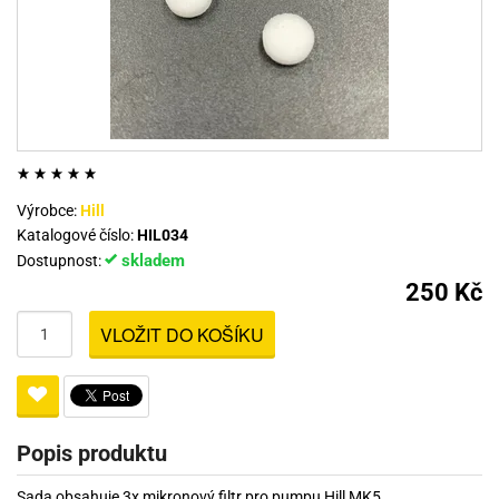
Výrobce:
Hill
Katalogové číslo:
HIL034
skladem
Dostupnost:
250 Kč
VLOŽIT DO KOŠÍKU
Popis produktu
Sada obsahuje 3x mikronový filtr pro pumpu Hill MK5.